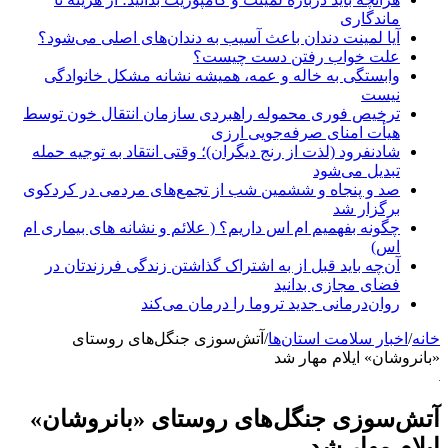
ماندگاری
آیا لمینت دندان باعث آسیب به دندان‌های اصلی می‌شود؟
علت خواب رفتن دست چیست؟
وابستگی به خاله و عمه، همیشه نشانه مشکل خانوادگی
نیست
ترخیص فوری محموله راهبردی سازمان انتقال خون توسط
هیأت امنای صرفه‌جویی ارزی
شادنفرود (لذت از رنج دیگران)؛ وقتی انتقاد به توجیه حمله
تبدیل می‌شود
صد و پنجاه‌ و ششمین شب از تجمع‌های مردمی در کردکوی
برگزار شد
چگونه بفهمیم ام اس داریم؟ ( علائم و نشانه های بیماری ام
اس)
آن‌چه باید قبل از به اشتراک گذاشتن زندگی فرزندتان در
فضای مجازی بدانید
روان‌درمانی جدید تروما را درمان می‌کند
خانه
/
اخبار سلامت استان‌ها
/
آتش‌سوزی جنگل‌های روستای
«بانروشان» ایلام مهار شد
آتش‌سوزی جنگل‌های روستای «بانروشان»
ایلام مهار شد