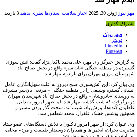
مهر نیوز
ژوئن 30, 2025
اخبار سلامت استان‌ها
نظری بدهید
3 بازدید
اشتراک گذاری
فیس بوک
توییتر
LinkedIn
Pinterest
به گزارش خبرگزاری مهر، علی‌محمد پاکدل‌نژاد گفت: آتش سوزی
گسترده در منطقه جنگلی «
بان
سر» واقع در بخش صالح آباد
شهرستان مرزی مهران برای بار دوم مهار شد.
وی بیان کرد: این آتش‌سوزی صبح دیروز به علت سهل‌انگاری عامل
انسانی گستره وسیعی را در منطقه جنگلی – مرتعی
بان‌سر
مشرف
به روستای «
بانروشان
» واقع در بخش صالح آباد شهرستان مهران
در برگرفت که شب گذشته مهار شد، اما ظهر امروز به دلیل
غلطیدن کُنده‌ها، وزش باد، شیب تند، سخت گذر بودن مسیر و
همچنین پوشش خشک علفزار، مجدد شعله‌ور شد.
وی عنوان کرد: از ظهر امروز تاکنون با تلاش دستگاه‌های عضو ستاد
مدیریت بحران، انجمن‌ها و همیاران دوستدار طبیعت و مردم محلی،
این آتش‌سوزی برای بار دوم مهار شد.