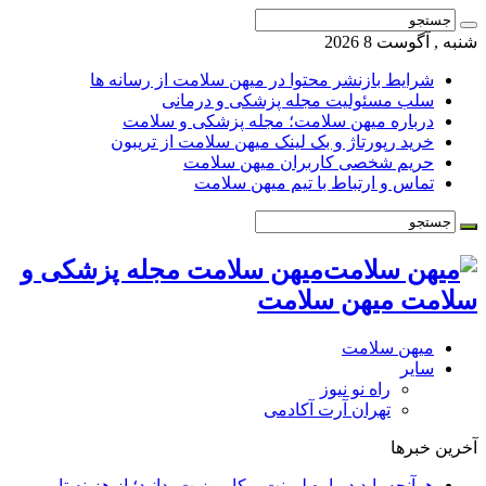
شنبه , آگوست 8 2026
شرایط بازنشر محتوا در میهن سلامت از رسانه ها
سلب مسئولیت مجله پزشکی و درمانی
درباره میهن سلامت؛ مجله پزشکی و سلامت
خرید رپورتاژ و بک لینک میهن سلامت از تریبون
حریم شخصی کاربران میهن سلامت
تماس و ارتباط با تیم میهن سلامت
میهن سلامت مجله پزشکی و
سلامت میهن سلامت
میهن سلامت
سایر
راه نو نیوز
تهران آرت آکادمی
آخرین خبرها
هرآنچه باید درباره لمینت و کامپوزیت بدانید؛ از هزینه تا