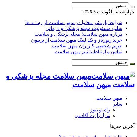
چهارشنبه , آگوست 5 2026
شرایط بازنشر محتوا در میهن سلامت از رسانه ها
سلب مسئولیت مجله پزشکی و درمانی
درباره میهن سلامت؛ مجله پزشکی و سلامت
خرید رپورتاژ و بک لینک میهن سلامت از تریبون
حریم شخصی کاربران میهن سلامت
تماس و ارتباط با تیم میهن سلامت
میهن سلامت مجله پزشکی و
سلامت میهن سلامت
میهن سلامت
سایر
راه نو نیوز
تهران آرت آکادمی
آخرین خبرها
علت خواب رفتن دست چیست؟