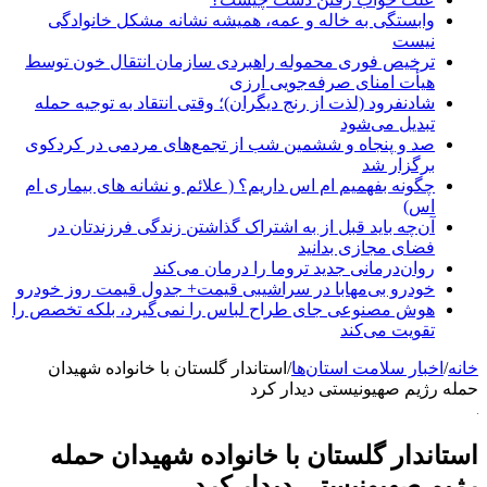
وابستگی به خاله و عمه، همیشه نشانه مشکل خانوادگی
نیست
ترخیص فوری محموله راهبردی سازمان انتقال خون توسط
هیأت امنای صرفه‌جویی ارزی
شادنفرود (لذت از رنج دیگران)؛ وقتی انتقاد به توجیه حمله
تبدیل می‌شود
صد و پنجاه‌ و ششمین شب از تجمع‌های مردمی در کردکوی
برگزار شد
چگونه بفهمیم ام اس داریم؟ ( علائم و نشانه های بیماری ام
اس)
آن‌چه باید قبل از به اشتراک گذاشتن زندگی فرزندتان در
فضای مجازی بدانید
روان‌درمانی جدید تروما را درمان می‌کند
خودرو بی‌مهابا در سراشیبی قیمت+ جدول قیمت روز خودرو
هوش مصنوعی جای طراح لباس را نمی‌گیرد، بلکه تخصص را
تقویت می‌کند
خانه
/
اخبار سلامت استان‌ها
/
استاندار گلستان با خانواده شهیدان
حمله رژیم صهیونیستی دیدار کرد
استاندار گلستان با خانواده شهیدان حمله
رژیم صهیونیستی دیدار کرد