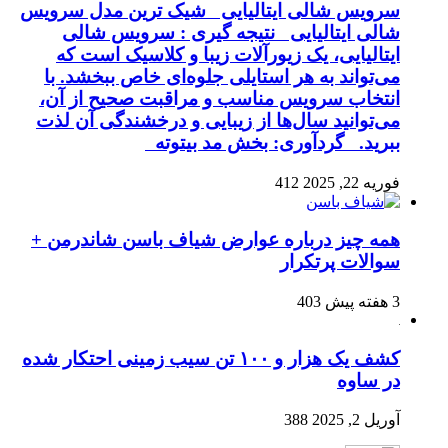
سرویس شالی ایتالیایی شیک ترین مدل سرویس
شالی ایتالیایی نتیجه گیری : سرویس شالی
ایتالیایی، یک زیورآلات زیبا و کلاسیک است که
می‌تواند به هر استایلی جلوه‌ای خاص ببخشد. با
انتخاب سرویس مناسب و مراقبت صحیح از آن،
می‌توانید سال‌ها از زیبایی و درخشندگی آن لذت
ببرید. گردآوری: بخش مد بیتوته
فوریه 22, 2025
412
همه چیز درباره عوارض شیاف باسن شاندرمن +
سوالات پرتکرار
3 هفته پیش
403
کشف یک هزار و ۱۰۰ تن سیب زمینی احتکار شده
در ساوه
آوریل 2, 2025
388