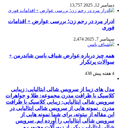
دسامبر 12, 2025
13,757
ادرار مرد در رحم زن؛ بررسی عوارض + اقدامات
فوری
سپتامبر 7, 2025
2,474
همه چیز درباره عوارض شیاف باسن شاندرمن +
سوالات پرتکرار
4 هفته پیش
438
مدل های زیبا از سرویس شالی ایتالیایی: زیبایی
کلاسیک با ظرافت مدرن مجموعه: طلا و جواهرات
سرویس شالی ایتالیایی: زیبایی کلاسیک با ظرافت
مدرن نمونه هایی از سرویس شالی ایتالیایی در
این مقاله از بیتوته، برای شما نمونه هایی از
سرویس شالی ایتالیایی را آورده ایم. سرویس
شالی ایتالیایی، یکی از زیورآلات محبوب و