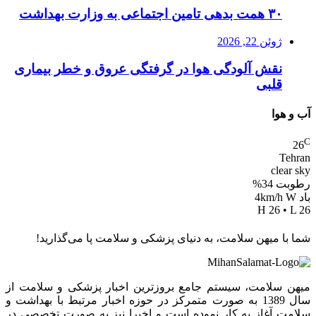
۳۰ همت بدهی تامین اجتماعی به وزارت بهداشت
ژوئن 22, 2026
نقش آلودگی هوا در گرفتگی عروق و خطر بیماری
قلبی
آب و هوا
C
26
Tehran
clear sky
رطوبت 34%
باد 4km/h W
H 26 • L 26
شما با میهن سلامت، به دنیای پزشکی و سلامت پا می‌گذارید!
میهن سلامت، سیستم جامع بروزترین اخبار پزشکی و سلامت از
سال 1389 به صورت متمرکز در حوزه اخبار مرتبط با بهداشت و
سلامت آغاز به کار نموده است و اخیرا نیز به صورت تخصصی در