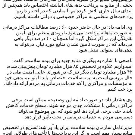
بخشی از منابع به پرداخت بدهی‌های انباشته اختصاص یابد همچنین از
ابتدای سال جاری تلاش کرده‌ایم با منابعی که در اختیار داریم،
پرداخت‌های منظمی به مراکز خصوصی و دولتی داشته باشیم.
وی ادامه داد: در حال حاضر حدود ۶۰ درصد مطالبات مراکز درمانی
به صورت ماهانه پرداخت می‌شود تا روندی منظم برای تأمین
نقدینگی این مراکز شکل گیرد اما همچنان ۴۰ درصد دیگر باقی
می‌ماند که در صورت تأمین نشدن منابع مورد نیاز، می‌تواند به
بدهی‌های سنواتی تبدیل شود.
ناصحی با اشاره به پیگیری منابع جدید برای بیمه سلامت، گفت:
امیدواریم علاوه بر تخصیص ۸۵ هزار میلیارد تومان پیش‌بینی شده،
۴۲ هزار میلیارد تومان دیگر نیز که در شورای عالی امنیت ملی در
حال بررسی است به بیمه سلامت اختصاص یابد تا بتوانیم بدهی خود
به مؤسسات و مراکزی را که خدمات درمانی به مردم ارائه داده‌اند،
پرداخت کنیم.
وی هشدار داد: در صورت ادامه این وضعیت، ممکن است برخی
مراکز درمانی با مشکلات جدی مواجه شوند، سطح خدمات کاهش
یابد یا حتی برخی قراردادها لغو شود که این موضوع می‌تواند
دسترسی مردم به خدمات درمانی را تحت تأثیر قرار دهد.
مدیرعامل سازمان بیمه سلامت ایران یادآور شد: تسریع در تخصیص
منابع بسیار مهم است و اگر این پرداخت‌ها با تأخیرهای طولانی انجام