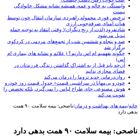
وابستگی به خاله و عمه، همیشه نشانه مشکل خانوادگی
نیست
ترخیص فوری محموله راهبردی سازمان انتقال خون توسط
هیأت امنای صرفه‌جویی ارزی
شادنفرود (لذت از رنج دیگران)؛ وقتی انتقاد به توجیه حمله
تبدیل می‌شود
صد و پنجاه‌ و ششمین شب از تجمع‌های مردمی در کردکوی
برگزار شد
چگونه بفهمیم ام اس داریم؟ ( علائم و نشانه های بیماری ام
اس)
آن‌چه باید قبل از به اشتراک گذاشتن زندگی فرزندتان در
فضای مجازی بدانید
روان‌درمانی جدید تروما را درمان می‌کند
خودرو بی‌مهابا در سراشیبی قیمت+ جدول قیمت روز خودرو
هوش مصنوعی جای طراح لباس را نمی‌گیرد، بلکه تخصص را
تقویت می‌کند
خانه
/
بیمه های بهداشت و درمان
/
ناصحی: بیمه سلامت ۹۰ همت
بدهی دارد
ناصحی: بیمه سلامت ۹۰ همت بدهی دارد