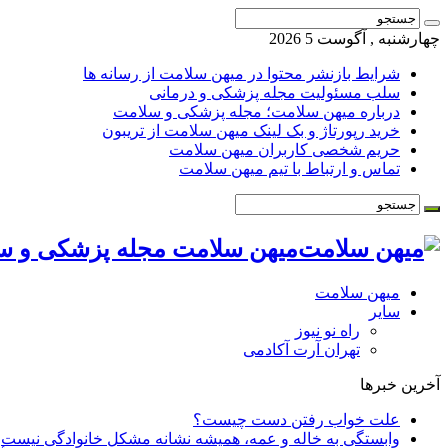
چهارشنبه , آگوست 5 2026
شرایط بازنشر محتوا در میهن سلامت از رسانه ها
سلب مسئولیت مجله پزشکی و درمانی
درباره میهن سلامت؛ مجله پزشکی و سلامت
خرید رپورتاژ و بک لینک میهن سلامت از تریبون
حریم شخصی کاربران میهن سلامت
تماس و ارتباط با تیم میهن سلامت
میهن سلامت مجله پزشکی و س
میهن سلامت
سایر
راه نو نیوز
تهران آرت آکادمی
آخرین خبرها
علت خواب رفتن دست چیست؟
وابستگی به خاله و عمه، همیشه نشانه مشکل خانوادگی نیست