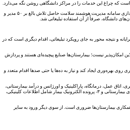
است که چراغ این خدمات را در مراکز دانشگاهی روشن نگه می‌دارد.
آقاجانی با بیان اینکه دانشگاه علوم پزشکی شهید بهشتی در سال ۹۶ تا ۹۸ گام بزرگی در راستای ارتقای بهره‌وری برداشت، عنوان کرد: راه‌اندازی سامانه مدیریت هوشمند سلامت حاصل تلاش بالغ بر ۵۰ مدیر و
های دانشگاه، صرفاً از آن استفاده تبلیغاتی شد.
احیای سامانه HIM با نسخه جدید نرم افزاری با رویکرد عملگرایانه و نتیجه محور به جای رویکرد تبلیغاتی، اقدام دیگری است که در
 امکان‌پذیر نیست؛ بیمارستان‌ها صنایع پیچیده‌ای هستند و پردازش
 روی بهره‌وری ایجاد کند و نیاز به ده‌ها یا حتی صدها اقدام متعدد و
ای زنده در حوزه‌های مختلف بخش‌های بستری، اتاق عمل، درمانگاه، پاراکلینیک و اورژانس و درآمد بیمارستانی،
۲- شاخص‌های کلیدی عملکرد (KPI) برای سنجش بهره‌وری نیروی انسانی، تجهیزات پزشکی سرمایه‌ای، منابع مالی، فضای فیزیکی و تخت‌های بیمارستانی و ۳- پرونده الکترونیک بیمار شامل اطلاعات کلینیکی،
مکاری بیمارستان‌ها ضروری است. از سوی دیگر ورود به سایر