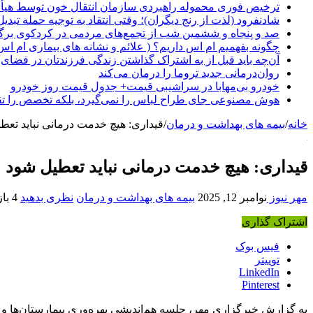
ترخیص فوری محموله راهبردی سازمان انتقال خون توسط هیأ
شادنفرود (لذت از رنج دیگران)؛ وقتی انتقاد به توجیه حمله تبدی
صد و پنجاه‌ و ششمین شب از تجمع‌های مردمی در کردکوی برگ
چگونه بفهمیم ام اس داریم؟ ( علائم و نشانه های بیماری ام اس
آن‌چه باید قبل از به اشتراک گذاشتن زندگی فرزندتان در فضای 
روان‌درمانی جدید تروما را درمان می‌کند
خودرو بی‌مهابا در سراشیبی قیمت+ جدول قیمت روز خودرو
هوش مصنوعی جای طراح لباس را نمی‌گیرد، بلکه تخصص را تق
خانه
/
بیمه های بهداشت و درمان
/
قیداری: هیچ خدمت درمانی نباید تعط
قیداری: هیچ خدمت درمانی نباید تعطیل شود
مهر نیوز
نوامبر 12, 2025
بیمه های بهداشت و درمان
نظری بدهید
4 بازدید
اشتراک گذاری
فیس بوک
توییتر
LinkedIn
Pinterest