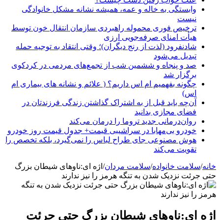
وابستگی به خاله و عمه، همیشه نشانه مشکل خانوادگی
نیست
ترخیص فوری محموله راهبردی سازمان انتقال خون توسط
هیأت امنای صرفه‌جویی ارزی
شادنفرود (لذت از رنج دیگران)؛ وقتی انتقاد به توجیه حمله
تبدیل می‌شود
صد و پنجاه‌ و ششمین شب از تجمع‌های مردمی در کردکوی
برگزار شد
چگونه بفهمیم ام اس داریم؟ ( علائم و نشانه های بیماری ام
اس)
آن‌چه باید قبل از به اشتراک گذاشتن زندگی فرزندتان در
فضای مجازی بدانید
روان‌درمانی جدید تروما را درمان می‌کند
خودرو بی‌مهابا در سراشیبی قیمت+ جدول قیمت روز خودرو
هوش مصنوعی جای طراح لباس را نمی‌گیرد، بلکه تخصص را
تقویت می‌کند
خانه
/
سلامت خانواده
/
سلامت مردان
/
اژه ای:ناوهای شیطان بزرگ
حتی جرئت نزدیک شدن به تنگه هرمز را نیز ندارند
اژه ای:ناوهای شیطان بزرگ حتی جرئت