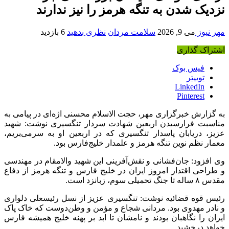
نزدیک شدن به تنگه هرمز را نیز ندارند
مهر نیوز
می 9, 2026
سلامت مردان
نظری بدهید
6 بازدید
اشتراک گذاری
فیس بوک
توییتر
LinkedIn
Pinterest
به گزارش خبرگزاری مهر، حجت الاسلام محسنی اژه‌ای در پیامی به
مناسبت فرارسیدن اربعین شهادت سردار تنگسیری نوشت: شهید
عزیز، دریابان پاسدار تنگسیری که در اربعین او به سرمی‌بریم،
معمار نظم نوین تنگه هرمز و علمدار خلیج‌فارس بود.
وی افزود: جان‌فشانی و نقش‌آفرینی این شهید والامقام در مهندسی
و طراحی اقتدار امروز ایران در خلیج فارس و تنگه هرمز از دفاع
مقدس ۸ ساله تا جنگ تحمیلی سوم، زبانزد است.
رئیس قوه قضائیه نوشت: تنگسیری عزیز از نسل رئیسعلی دلواری
و نادر مهدوی بود. مردانی شجاع و مؤمن و وطن‌دوست که خاک پاک
ایران را نگاهبان بودند و نامشان تا ابد بر پهنه خلیج همیشه فارس
خواهد درخشید.