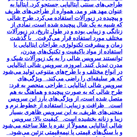
طراحی‌های سنتی ایتالیایی جستجو کرد. ایتالیا به
عنوان مهد هنر و مد، همواره از طراحی‌های ظریف
و پیچیده در زیورآلات استفاده می‌کرد. طرح شالی
که شبیه به یک شال پیچیده شده است، نمادی از
زنانگی و زیبایی بوده و در طول تاریخ، در زیورآلات
مختلف مورد استفاده قرار می‌گرفت. با گذشت
زمان و پیشرفت تکنولوژی، طراحان ایتالیایی با
استفاده از مواد باکیفیت و تکنیک‌های مدرن،
توانستند سرویس شالی را به یک زیورآلات شیک و
مدرن تبدیل کنند. امروزه، سرویس شالی ایتالیایی
در انواع مختلف و با طرح‌های متنوعی تولید می‌شود
که هر سلیقه‌ای را راضی می‌کند. ویژگی‌های
سرویس شالی ایتالیایی : طراحی منحصر به فرد:
طرح شالی که به صورت پیچیده و هماهنگ به هم
متصل شده است، از ویژگی‌های بارز این سرویس
است. ظرافت و زیبایی: استفاده از خطوط نرم و
منحنی‌های ظریف، به این سرویس ظاهری بسیار
زیبا و زنانه بخشیده است. کیفیت بالا: سرویس
شالی ایتالیایی معمولاً از نقره یا طلا ساخته می‌شود
و با سنگ‌های قیمتی یا نیمه‌قیمتی تزئین می‌شود.