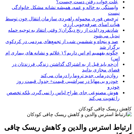
علت خواب رفتن دست چیست؟
وابستگی به خاله و عمه، همیشه نشانه مشکل خانوادگی
نیست
ترخیص فوری محموله راهبردی سازمان انتقال خون توسط
هیأت امنای صرفه‌جویی ارزی
شادنفرود (لذت از رنج دیگران)؛ وقتی انتقاد به توجیه حمله
تبدیل می‌شود
صد و پنجاه‌ و ششمین شب از تجمع‌های مردمی در کردکوی
برگزار شد
چگونه بفهمیم ام اس داریم؟ ( علائم و نشانه های بیماری ام
اس)
آن‌چه باید قبل از به اشتراک گذاشتن زندگی فرزندتان در
فضای مجازی بدانید
روان‌درمانی جدید تروما را درمان می‌کند
خودرو بی‌مهابا در سراشیبی قیمت+ جدول قیمت روز
خودرو
هوش مصنوعی جای طراح لباس را نمی‌گیرد، بلکه تخصص
را تقویت می‌کند
کاهش ریسک چاقی کودکان
ارتباط استرس والدین و کاهش ریسک چاقی