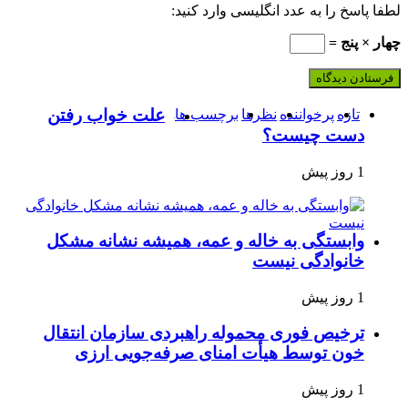
لطفا پاسخ را به عدد انگلیسی وارد کنید:
چهار × پنج =
علت خواب رفتن
تازه
پرخواننده
نظرها
برچسب ها
دست چیست؟
1 روز پیش
وابستگی به خاله و عمه، همیشه نشانه مشکل
خانوادگی نیست
1 روز پیش
ترخیص فوری محموله راهبردی سازمان انتقال
خون توسط هیأت امنای صرفه‌جویی ارزی
1 روز پیش