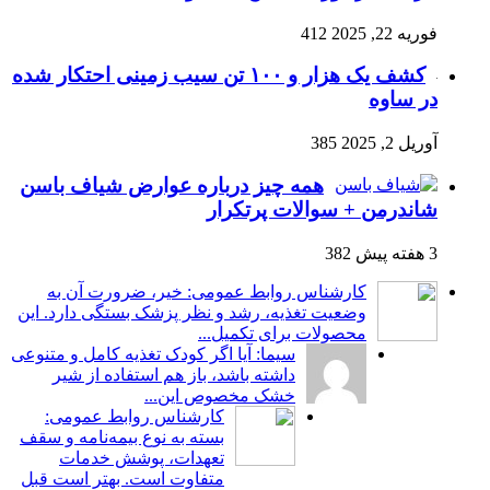
فوریه 22, 2025
412
کشف یک هزار و ۱۰۰ تن سیب زمینی احتکار شده
در ساوه
آوریل 2, 2025
385
همه چیز درباره عوارض شیاف باسن
شاندرمن + سوالات پرتکرار
3 هفته پیش
382
کارشناس روابط عمومی: خیر، ضرورت آن به
وضعیت تغذیه، رشد و نظر پزشک بستگی دارد. این
محصولات برای تکمیل...
سیما: آیا اگر کودک تغذیه کامل و متنوعی
داشته باشد، باز هم استفاده از شیر
خشک مخصوص این...
کارشناس روابط عمومی:
بسته به نوع بیمه‌نامه و سقف
تعهدات، پوشش خدمات
متفاوت است. بهتر است قبل