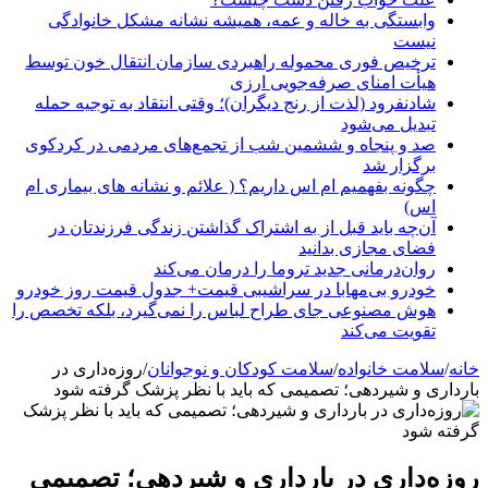
وابستگی به خاله و عمه، همیشه نشانه مشکل خانوادگی
نیست
ترخیص فوری محموله راهبردی سازمان انتقال خون توسط
هیأت امنای صرفه‌جویی ارزی
شادنفرود (لذت از رنج دیگران)؛ وقتی انتقاد به توجیه حمله
تبدیل می‌شود
صد و پنجاه‌ و ششمین شب از تجمع‌های مردمی در کردکوی
برگزار شد
چگونه بفهمیم ام اس داریم؟ ( علائم و نشانه های بیماری ام
اس)
آن‌چه باید قبل از به اشتراک گذاشتن زندگی فرزندتان در
فضای مجازی بدانید
روان‌درمانی جدید تروما را درمان می‌کند
خودرو بی‌مهابا در سراشیبی قیمت+ جدول قیمت روز خودرو
هوش مصنوعی جای طراح لباس را نمی‌گیرد، بلکه تخصص را
تقویت می‌کند
خانه
/
سلامت خانواده
/
سلامت کودکان و نوجوانان
/
روزه‌داری در
بارداری و شیردهی؛ تصمیمی که باید با نظر پزشک گرفته شود
روزه‌داری در بارداری و شیردهی؛ تصمیمی