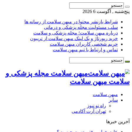
پنج‌شنبه , آگوست 6 2026
شرایط بازنشر محتوا در میهن سلامت از رسانه ها
سلب مسئولیت مجله پزشکی و درمانی
درباره میهن سلامت؛ مجله پزشکی و سلامت
خرید رپورتاژ و بک لینک میهن سلامت از تریبون
حریم شخصی کاربران میهن سلامت
تماس و ارتباط با تیم میهن سلامت
میهن سلامت مجله پزشکی و
سلامت میهن سلامت
میهن سلامت
سایر
راه نو نیوز
تهران آرت آکادمی
آخرین خبرها
علت خواب رفتن دست چیست؟