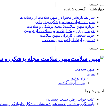
چهارشنبه , آگوست 5 2026
شرایط بازنشر محتوا در میهن سلامت از رسانه ها
سلب مسئولیت مجله پزشکی و درمانی
درباره میهن سلامت؛ مجله پزشکی و سلامت
خرید رپورتاژ و بک لینک میهن سلامت از تریبون
حریم شخصی کاربران میهن سلامت
تماس و ارتباط با تیم میهن سلامت
میهن سلامت مجله پزشکی و س
میهن سلامت
سایر
راه نو نیوز
تهران آرت آکادمی
آخرین خبرها
علت خواب رفتن دست چیست؟
وابستگی به خاله و عمه، همیشه نشانه مشکل خانوادگی نیست