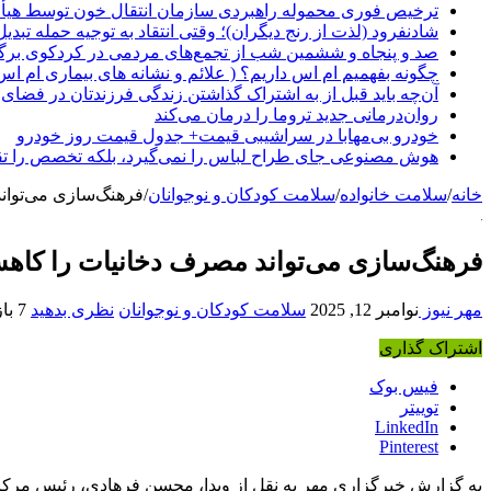
ترخیص فوری محموله راهبردی سازمان انتقال خون توسط هیأ
شادنفرود (لذت از رنج دیگران)؛ وقتی انتقاد به توجیه حمله تبدی
صد و پنجاه‌ و ششمین شب از تجمع‌های مردمی در کردکوی برگ
چگونه بفهمیم ام اس داریم؟ ( علائم و نشانه های بیماری ام اس
آن‌چه باید قبل از به اشتراک گذاشتن زندگی فرزندتان در فضای 
روان‌درمانی جدید تروما را درمان می‌کند
خودرو بی‌مهابا در سراشیبی قیمت+ جدول قیمت روز خودرو
هوش مصنوعی جای طراح لباس را نمی‌گیرد، بلکه تخصص را تق
خانه
/
سلامت خانواده
/
سلامت کودکان و نوجوانان
/
فرهنگ‌سازی می‌توان
فرهنگ‌سازی می‌تواند مصرف دخانیات را کاه
مهر نیوز
نوامبر 12, 2025
سلامت کودکان و نوجوانان
نظری بدهید
7 بازدید
اشتراک گذاری
فیس بوک
توییتر
LinkedIn
Pinterest
به گزارش خبرگزاری مهر به نقل از وبدا، محسن فرهادی، رئیس مرکز