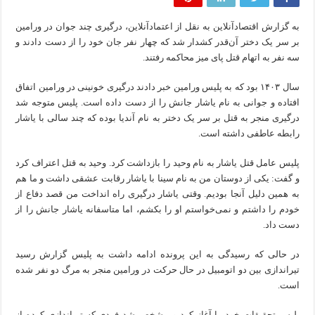
به گزارش اقتصادآنلاین به نقل از اعتمادآنلاین، درگیری چند جوان در ورامین
بر سر یک دختر آن‌قدر کشدار شد که چهار نفر جان خود را از دست دادند و
سه نفر به اتهام قتل پای میز محاکمه رفتند.
سال ۱۴۰۳ بود که به پلیس ورامین خبر دادند درگیری خونینی در ورامین اتفاق
افتاده و جوانی به نام یاشار جانش را از دست داده است. پلیس متوجه شد
درگیری منجر به قتل بر سر یک دختر به نام آندیا بوده که چند سالی با یاشار
رابطه عاطفی داشته است.
پلیس عامل قتل یاشار به نام وحید را بازداشت کرد. وحید به قتل اعتراف کرد
و گفت: یکی از دوستان من به نام سینا با یاشار رقابت عشقی داشت و ما هم
به همین دلیل آنجا بودیم. وقتی یاشار درگیری راه انداخت من قصد دفاع از
خودم را داشتم و نمی‌خواستم او را بکشم، اما متاسفانه یاشار جانش را از
دست داد.
در حالی که رسیدگی به این پرونده ادامه داشت به پلیس گزارش رسید
تیراندازی بین دو اتومبیل در حال حرکت در ورامین منجر به مرگ دو نفر شده
است.
پلیس تحقیقات خود را آغاز کرد و مشخص شد فردی که تیراندازی کرده از