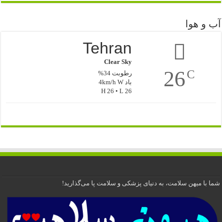
آب و هوا
Tehran
Clear Sky
26
C
رطوبت 34%
باد 4km/h W
H 26 • L 26
شما با میهن سلامت، به دنیای پزشکی و سلامت پا می‌گذارید!