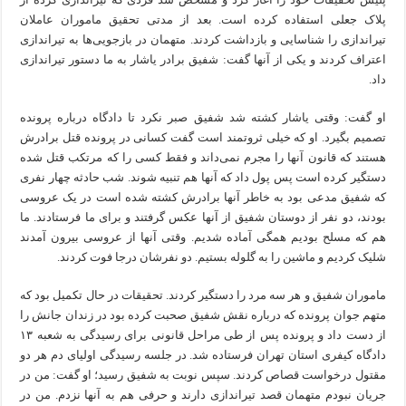
پلاک جعلی استفاده کرده است. بعد از مدتی تحقیق ماموران عاملان
تیراندازی را شناسایی و بازداشت کردند. متهمان در بازجویی‌ها به تیراندازی
اعتراف کردند و یکی از آنها گفت: شفیق برادر یاشار به ما دستور تیراندازی
داد.
او گفت: وقتی یاشار کشته شد شفیق صبر نکرد تا دادگاه درباره پرونده
تصمیم بگیرد. او که خیلی ثروتمند است گفت کسانی در پرونده قتل برادرش
هستند که قانون آنها را مجرم نمی‌داند و فقط کسی را که مرتکب قتل شده
دستگیر کرده است پس پول داد که آنها هم تنبیه شوند. شب حادثه چهار نفری
که شفیق مدعی بود به خاطر آنها برادرش کشته شده است در یک عروسی
بودند، دو نفر از دوستان شفیق از آنها عکس گرفتند و برای ما فرستادند. ما
هم که مسلح بودیم همگی آماده شدیم. وقتی آنها از عروسی بیرون آمدند
شلیک کردیم و ماشین را به گلوله بستیم. دو نفرشان درجا فوت کردند.
ماموران شفیق و هر سه مرد را دستگیر کردند. تحقیقات در حال تکمیل بود که
متهم جوان پرونده که درباره نقش شفیق صحبت کرده بود در زندان جانش را
از دست داد و پرونده پس از طی مراحل قانونی برای رسیدگی به شعبه ۱۳
دادگاه کیفری استان تهران فرستاده شد. در جلسه رسیدگی اولیای دم هر دو
مقتول درخواست قصاص کردند. سپس نوبت به شفیق رسید؛ او گفت: من در
جریان نبودم متهمان قصد تیراندازی دارند و حرفی هم به آنها نزدم. من در