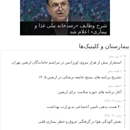
راهنمای مصرف داروهای HIV در
شرح وظایف «رصدخانه ملی غذا و
هفتاد و نهمین مجمع جهانی بهداشت
نخستین جراحی موفق با دستگاه قلب و
آغاز به کار کرد
بیماری» اعلام شد
کودکان به روزرسانی شد
ریه ساخت ترکیه انجام شد
سیگار الکترونیک هم سرطانزا است
بیمارستان و کلینیک‌ها
4 روز پیش
استقرار بیش از هزار نیروی اورژانس در مراسم جاماندگان اربعین تهران
2 هفته پیش
تشریح برنامه های بسیج جامعه پزشکی در اربعین ۱۴۰۵
3 هفته پیش
آغاز برنامه های حوزه سلامت برای اربعین
ژوئن 24, 2026
۳۰ همت بدهی تامین اجتماعی به وزارت بهداشت
ژوئن 22, 2026
نقش آلودگی هوا در گرفتگی عروق و خطر بیماری قلبی