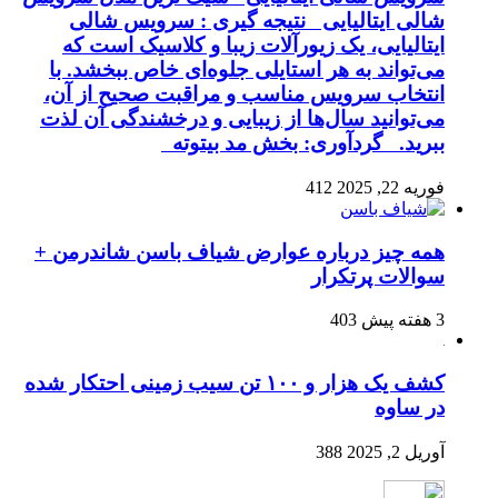
شالی ایتالیایی نتیجه گیری : سرویس شالی
ایتالیایی، یک زیورآلات زیبا و کلاسیک است که
می‌تواند به هر استایلی جلوه‌ای خاص ببخشد. با
انتخاب سرویس مناسب و مراقبت صحیح از آن،
می‌توانید سال‌ها از زیبایی و درخشندگی آن لذت
ببرید. گردآوری: بخش مد بیتوته
فوریه 22, 2025
412
همه چیز درباره عوارض شیاف باسن شاندرمن +
سوالات پرتکرار
3 هفته پیش
403
کشف یک هزار و ۱۰۰ تن سیب زمینی احتکار شده
در ساوه
آوریل 2, 2025
388