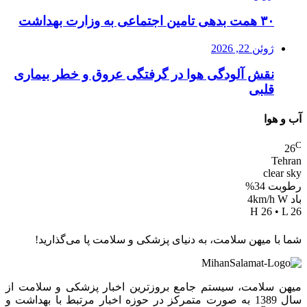
۳۰ همت بدهی تامین اجتماعی به وزارت بهداشت
ژوئن 22, 2026
نقش آلودگی هوا در گرفتگی عروق و خطر بیماری
قلبی
آب و هوا
C
26
Tehran
clear sky
رطوبت 34%
باد 4km/h W
H 26 • L 26
شما با میهن سلامت، به دنیای پزشکی و سلامت پا می‌گذارید!
میهن سلامت، سیستم جامع بروزترین اخبار پزشکی و سلامت از
سال 1389 به صورت متمرکز در حوزه اخبار مرتبط با بهداشت و