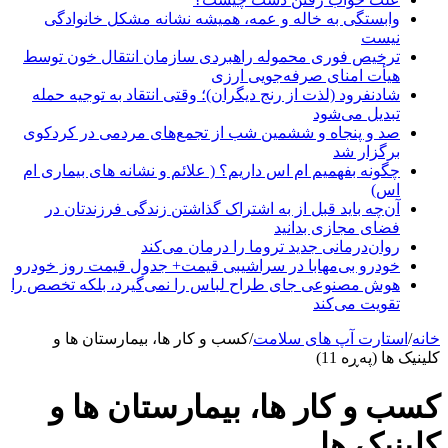
وابستگی به خاله و عمه، همیشه نشانه مشکل خانوادگی
نیست
ترخیص فوری محموله راهبردی سازمان انتقال خون توسط
هیأت امنای صرفه‌جویی ارزی
شادنفرود (لذت از رنج دیگران)؛ وقتی انتقاد به توجیه حمله
تبدیل می‌شود
صد و پنجاه‌ و ششمین شب از تجمع‌های مردمی در کردکوی
برگزار شد
چگونه بفهمیم ام اس داریم؟ ( علائم و نشانه های بیماری ام
اس)
آن‌چه باید قبل از به اشتراک گذاشتن زندگی فرزندتان در
فضای مجازی بدانید
روان‌درمانی جدید تروما را درمان می‌کند
خودرو بی‌مهابا در سراشیبی قیمت+ جدول قیمت روز خودرو
هوش مصنوعی جای طراح لباس را نمی‌گیرد، بلکه تخصص را
تقویت می‌کند
خانه
/
استارت آپ های سلامت
/
کسب و کار ها، بیمارستان ها و
کلینیک ها (پەڕە 11)
کسب و کار ها، بیمارستان ها و
کلینیک ها