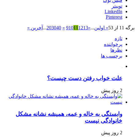
فیس بوک
توییتر
LinkedIn
Pinterest
برگه 11 از 53
« اولین
...
«
13
12
11
10
9
»
40
30
20
...
آخرین »
تازه
پرخواننده
نظرها
برچسب ها
علت خواب رفتن دست چیست؟
2 روز پیش
وابستگی به خاله و عمه، همیشه نشانه مشکل
خانوادگی نیست
2 روز پیش