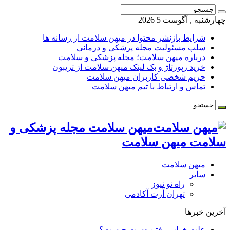
چهارشنبه , آگوست 5 2026
شرایط بازنشر محتوا در میهن سلامت از رسانه ها
سلب مسئولیت مجله پزشکی و درمانی
درباره میهن سلامت؛ مجله پزشکی و سلامت
خرید رپورتاژ و بک لینک میهن سلامت از تریبون
حریم شخصی کاربران میهن سلامت
تماس و ارتباط با تیم میهن سلامت
میهن سلامت مجله پزشکی و
سلامت میهن سلامت
میهن سلامت
سایر
راه نو نیوز
تهران آرت آکادمی
آخرین خبرها
علت خواب رفتن دست چیست؟