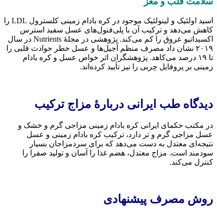
لامت قلب و مغز
اسید اولئیک و لینولئیک موجود در کره بادام زمینی کلسترول LDL را
اهش می‌دهد و ترکیب آن با پلی‌فنول‌های عسل سفید استرس
اکسیداتیو عروق را کم می‌کند. پژوهشی در مجلهٔ Nutrients در سال
۲۰۱۹ نشان داد مصرف منظم آجیل‌ها و عسل خطر حوادث قلبی را
تا ۱۹ درصد می‌کاهد. پژوهشگران اثر خواص عسل و کره بادام
مینی بر پروفایل چربی را نیز تأیید کرده‌اند.
یدگاه طب ایرانی دربارهٔ مزاج ترکیب
ر مکتب حکمای ایرانی کره بادام زمینی مزاجی گرم و خشک و
سل مزاجی گرم و تر دارد، ترکیب کره بادام زمینی و عسل
تیجه‌ای معتدل به دست می‌دهد که برای سردمزاجان بسیار
ودمند است. مزاج معتدل، هضم غذا را آسان و تولید صفرا را
نترل می‌کند.
وش مصرف پیشنهادی