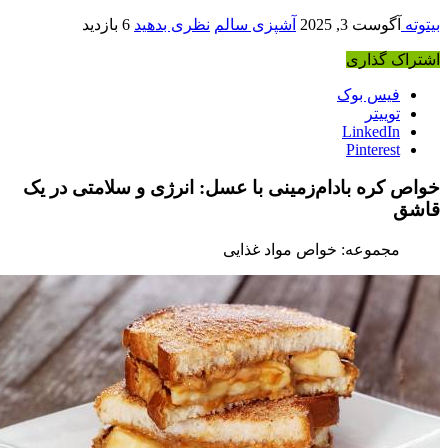
یتوته
آگوست 3, 2025
آشپزی سالم
نظری بدهید
6 بازدید
شتراک گذاری
فیس بوک
توییتر
LinkedIn
Pinterest
واص کره بادام‌زمینی با عسل: انرژی و سلامتی در یک
اشق
مجموعه: خواص مواد غذایی