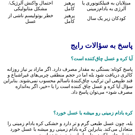
مبتلایان به فنیلکتونوری یا
پرهیز
احتمال واکنش آلرژیک/
آلرژی به بادام‌زمینی
کامل
مشکل متابولیکی
پرهیز
خطر بوتولیسم ناشی از
کودکان زیر یک سال
کامل
عسل
اسخ به سؤالات رایج
یا کره و عسل چاق‌کننده است؟
اسخ کوتاه: بستگی به مقدار مصرف دارد. اگر مازاد بر نیاز روزانه
الری دریافت شود بله اما در حجم منطقی چربی‌های غیر‌اشباع و
ند طبیعی این ترکیب چاق‌کنندهٔ ناسالم محسوب نمی‌شوند. بنابراین
ؤال آیا کره و عسل چاق کننده است را با «خیر، اگر به‌اندازه
صرف شود» می‌توان پاسخ داد.
ره بادام زمینی رو میشه با عسل خورد؟
له، چون عسل طبعی گرم و تر دارد و خشکی کره بادام زمینی را
تعادل می‌کند. بنابراین کره بادام زمینی رو میشه با عسل خورد
ه‌تنها مجاز، بلکه در طب ایرانی توصیه شده است.