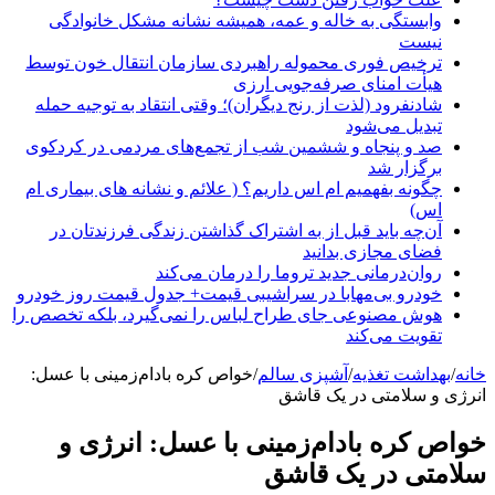
وابستگی به خاله و عمه، همیشه نشانه مشکل خانوادگی
نیست
ترخیص فوری محموله راهبردی سازمان انتقال خون توسط
هیأت امنای صرفه‌جویی ارزی
شادنفرود (لذت از رنج دیگران)؛ وقتی انتقاد به توجیه حمله
تبدیل می‌شود
صد و پنجاه‌ و ششمین شب از تجمع‌های مردمی در کردکوی
برگزار شد
چگونه بفهمیم ام اس داریم؟ ( علائم و نشانه های بیماری ام
اس)
آن‌چه باید قبل از به اشتراک گذاشتن زندگی فرزندتان در
فضای مجازی بدانید
روان‌درمانی جدید تروما را درمان می‌کند
خودرو بی‌مهابا در سراشیبی قیمت+ جدول قیمت روز خودرو
هوش مصنوعی جای طراح لباس را نمی‌گیرد، بلکه تخصص را
تقویت می‌کند
انه
/
بهداشت تغذیه
/
آشپزی سالم
/
خواص کره بادام‌زمینی با عسل:
نرژی و سلامتی در یک قاشق
واص کره بادام‌زمینی با عسل: انرژی و
لامتی در یک قاشق