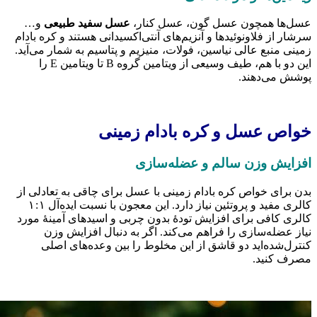
سل‌ها همچون عسل گون، عسل کنار،
عسل سفید طبیعی
و…
رشار از فلاونوئیدها و آنزیم‌های آنتی‌اکسیدانی هستند و کره بادام
مینی منبع عالی نیاسین، فولات، منیزیم و پتاسیم به شمار می‌آید.
این دو با هم، طیف وسیعی از ویتامین گروه B تا ویتامین E را
وشش می‌دهند.
واص عسل و کره بادام زمینی
فزایش وزن سالم و عضله‌سازی
دن برای خواص کره بادام زمینی با عسل برای چاقی به تعادلی از
کالری مفید و پروتئین نیاز دارد. این معجون با نسبت ایده‌آل ۱ : ۱
الری کافی برای افزایش تودهٔ بدون چربی و اسیدهای آمینهٔ مورد
یاز عضله‌سازی را فراهم می‌کند. اگر به دنبال افزایش وزن
نترل‌شده‌اید دو قاشق از این مخلوط را بین وعده‌های اصلی
صرف کنید.