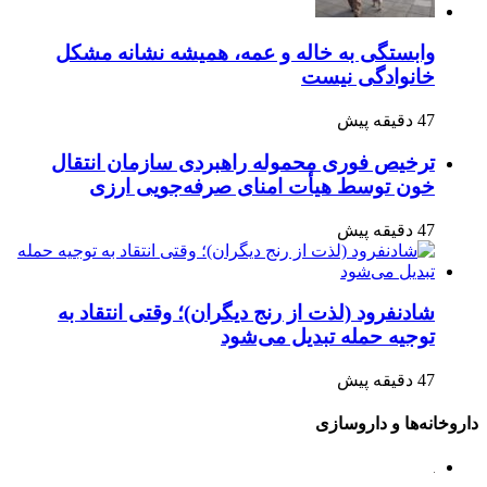
وابستگی به خاله و عمه، همیشه نشانه مشکل
خانوادگی نیست
47 دقیقه پیش
ترخیص فوری محموله راهبردی سازمان انتقال
خون توسط هیأت امنای صرفه‌جویی ارزی
47 دقیقه پیش
شادنفرود (لذت از رنج دیگران)؛ وقتی انتقاد به
توجیه حمله تبدیل می‌شود
47 دقیقه پیش
اروخانه‌ها و داروسازی