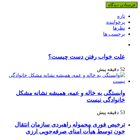
تازه
پرخواننده
نظرها
برچسب ها
علت خواب رفتن دست چیست؟
52 دقیقه پیش
وابستگی به خاله و عمه، همیشه نشانه مشکل
خانوادگی نیست
53 دقیقه پیش
ترخیص فوری محموله راهبردی سازمان انتقال
خون توسط هیأت امنای صرفه‌جویی ارزی