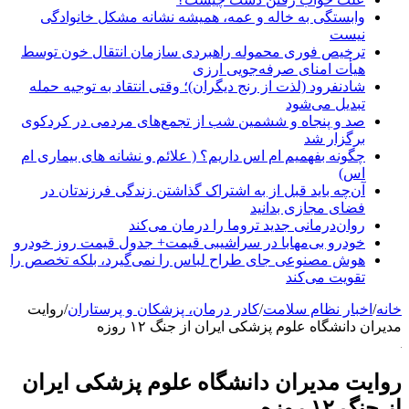
وابستگی به خاله و عمه، همیشه نشانه مشکل خانوادگی
نیست
ترخیص فوری محموله راهبردی سازمان انتقال خون توسط
هیأت امنای صرفه‌جویی ارزی
شادنفرود (لذت از رنج دیگران)؛ وقتی انتقاد به توجیه حمله
تبدیل می‌شود
صد و پنجاه‌ و ششمین شب از تجمع‌های مردمی در کردکوی
برگزار شد
چگونه بفهمیم ام اس داریم؟ ( علائم و نشانه های بیماری ام
اس)
آن‌چه باید قبل از به اشتراک گذاشتن زندگی فرزندتان در
فضای مجازی بدانید
روان‌درمانی جدید تروما را درمان می‌کند
خودرو بی‌مهابا در سراشیبی قیمت+ جدول قیمت روز خودرو
هوش مصنوعی جای طراح لباس را نمی‌گیرد، بلکه تخصص را
تقویت می‌کند
خانه
/
اخبار نظام سلامت
/
کادر درمان، پزشکان و پرستاران
/
روایت
مدیران دانشگاه علوم پزشکی ایران از جنگ ۱۲ روزه
روایت مدیران دانشگاه علوم پزشکی ایران
از جنگ ۱۲ روزه