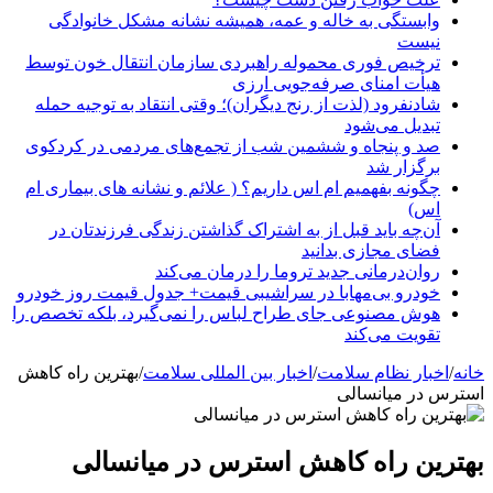
وابستگی به خاله و عمه، همیشه نشانه مشکل خانوادگی
نیست
ترخیص فوری محموله راهبردی سازمان انتقال خون توسط
هیأت امنای صرفه‌جویی ارزی
شادنفرود (لذت از رنج دیگران)؛ وقتی انتقاد به توجیه حمله
تبدیل می‌شود
صد و پنجاه‌ و ششمین شب از تجمع‌های مردمی در کردکوی
برگزار شد
چگونه بفهمیم ام اس داریم؟ ( علائم و نشانه های بیماری ام
اس)
آن‌چه باید قبل از به اشتراک گذاشتن زندگی فرزندتان در
فضای مجازی بدانید
روان‌درمانی جدید تروما را درمان می‌کند
خودرو بی‌مهابا در سراشیبی قیمت+ جدول قیمت روز خودرو
هوش مصنوعی جای طراح لباس را نمی‌گیرد، بلکه تخصص را
تقویت می‌کند
خانه
/
اخبار نظام سلامت
/
اخبار بین المللی سلامت
/
بهترین راه کاهش
استرس در میانسالی
بهترین راه کاهش استرس در میانسالی