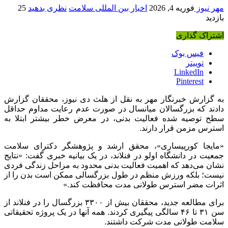
مهر نیوز
فوریه 4, 2026
اخبار بین المللی سلامت
نظری بدهید
25
بازدید
اشتراک گذاری
فیس بوک
توییتر
LinkedIn
Pinterest
به گزارش خبرنگار مهر به نقل از هلث دی نیوز، محققان گزارش
دادند که بزرگسالان میانسال در صورت عدم رعایت مداوم حداقل
سطح توصیه شده فعالیت بدنی، در معرض خطر بیشتر ابتلا به
استرس مزمن قرار دارند.
«مایجا کورپیساری»، محقق ارشد و پژوهشگر دکترای سلامت
جمعیت در دانشگاه اولو در فنلاند، در یک بیانیه خبری گفت: «نتایج
نشان می‌دهد که اهمیت فعالیت بدنی محدود به مراحل زندگی فردی
نیست؛ بلکه ورزش منظم در طول بزرگسالی ممکن است بدن را از
اثرات مضر استرس طولانی مدت محافظت کند.»
برای مطالعه جدید، محققان بیش از ۳۳۰۰ بزرگسال را در فنلاند از
سن ۳۱ تا ۴۶ سالگی پیگیری کردند. همه آنها در یک پروژه تحقیقاتی
سلامت طولانی مدت شرکت داشتند.