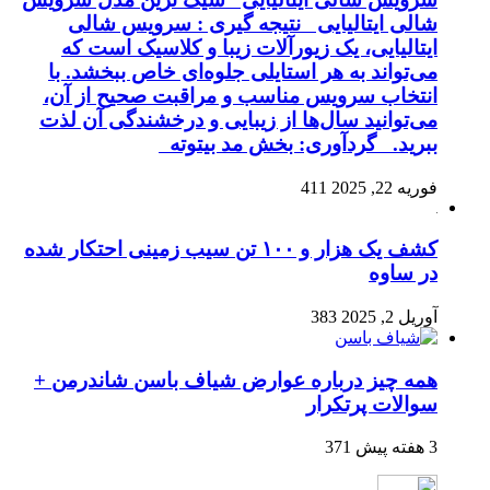
شالی ایتالیایی نتیجه گیری : سرویس شالی
ایتالیایی، یک زیورآلات زیبا و کلاسیک است که
می‌تواند به هر استایلی جلوه‌ای خاص ببخشد. با
انتخاب سرویس مناسب و مراقبت صحیح از آن،
می‌توانید سال‌ها از زیبایی و درخشندگی آن لذت
ببرید. گردآوری: بخش مد بیتوته
فوریه 22, 2025
411
کشف یک هزار و ۱۰۰ تن سیب زمینی احتکار شده
در ساوه
آوریل 2, 2025
383
همه چیز درباره عوارض شیاف باسن شاندرمن +
سوالات پرتکرار
3 هفته پیش
371