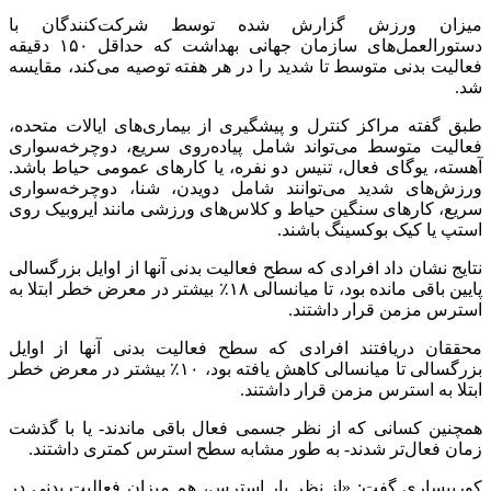
میزان ورزش گزارش شده توسط شرکت‌کنندگان با
دستورالعمل‌های سازمان جهانی بهداشت که حداقل ۱۵۰ دقیقه
فعالیت بدنی متوسط تا شدید را در هر هفته توصیه می‌کند، مقایسه
شد.
طبق گفته مراکز کنترل و پیشگیری از بیماری‌های ایالات متحده،
فعالیت متوسط می‌تواند شامل پیاده‌روی سریع، دوچرخه‌سواری
آهسته، یوگای فعال، تنیس دو نفره، یا کارهای عمومی حیاط باشد.
ورزش‌های شدید می‌توانند شامل دویدن، شنا، دوچرخه‌سواری
سریع، کارهای سنگین حیاط و کلاس‌های ورزشی مانند ایروبیک روی
استپ یا کیک بوکسینگ باشند.
نتایج نشان داد افرادی که سطح فعالیت بدنی آنها از اوایل بزرگسالی
پایین باقی مانده بود، تا میانسالی ۱۸٪ بیشتر در معرض خطر ابتلا به
استرس مزمن قرار داشتند.
محققان دریافتند افرادی که سطح فعالیت بدنی آنها از اوایل
بزرگسالی تا میانسالی کاهش یافته بود، ۱۰٪ بیشتر در معرض خطر
ابتلا به استرس مزمن قرار داشتند.
همچنین کسانی که از نظر جسمی فعال باقی ماندند- یا با گذشت
زمان فعال‌تر شدند- به طور مشابه سطح استرس کمتری داشتند.
کورپیساری گفت: «از نظر بار استرس، هم میزان فعالیت بدنی در