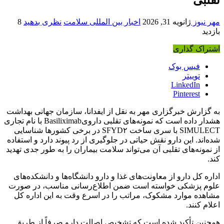
مهر نیوز
ژانویه 31, 2026
اخبار بین المللی سلامت
نظری بدهید
8
بازدید
اشتراک گذاری
فیس بوک
توییتر
LinkedIn
Pinterest
به گزارش خبرگزاری
مهر
به نقل از
ایفدانا
، سازمان جهانی بهداشت
هشدار داده است که نمونه‌های تقلبی دارویBasiliximab با نام تجاری
SIMULECT با سری ساخت SFYD۲ در برخی کشورها شناسایی
شده‌اند. این دارو نقش حیاتی در جلوگیری از رد پیوند دارد و استفاده
از نمونه‌های تقلبی آن می‌تواند سلامت بیماران را به طور جدی تهدید
کند.
اداره کل دارو از معاونت‌های غذا و دارو دانشگاه‌ها و دانشکده‌های
علوم پزشکی خواسته است ضمن اطلاع‌رسانی مناسب، در صورت
مشاهده موارد مشکوک، مراتب را
در اسرع وقت
به این اداره کل
اعلام کنند.
همچنین
تأکید
شده است که تشخیص اصالت
دارو
صرفاً از طریق