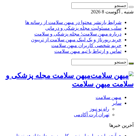
شنبه , آگوست 8 2026
شرایط بازنشر محتوا در میهن سلامت از رسانه ها
سلب مسئولیت مجله پزشکی و درمانی
درباره میهن سلامت؛ مجله پزشکی و سلامت
خرید رپورتاژ و بک لینک میهن سلامت از تریبون
حریم شخصی کاربران میهن سلامت
تماس و ارتباط با تیم میهن سلامت
میهن سلامت مجله پزشکی و
سلامت میهن سلامت
میهن سلامت
سایر
راه نو نیوز
تهران آرت آکادمی
آخرین خبرها
هرآنچه باید درباره لمینت و کامپوزیت بدانید؛ از هزینه تا