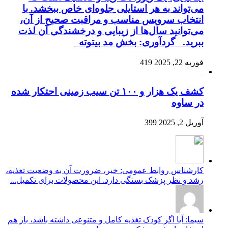
می‌تواند به هر استایلی جلوه‌ای خاص ببخشد. با
انتخاب سرویس مناسب و مراقبت صحیح از آن،
می‌توانید سال‌ها از زیبایی و درخشندگی آن لذت
ببرید. گردآوری: بخش مد بیتوته
فوریه 22, 2025
419
کشف یک هزار و ۱۰۰ تن سیب زمینی احتکار شده
در ساوه
آوریل 2, 2025
399
کارشناس روابط عمومی: خیر، ضرورت آن به وضعیت تغذیه،
رشد و نظر پزشک بستگی دارد. این محصولات برای تکمیل...
سیما: آیا اگر کودک تغذیه کامل و متنوعی داشته باشد، باز هم