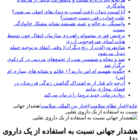
ماندگاری
آیا لمینت دندان باعث آسیب به دندان‌های اصلی می‌شود؟
علت خواب رفتن دست چیست؟
وابستگی به خاله و عمه، همیشه نشانه مشکل خانوادگی
نیست
ترخیص فوری محموله راهبردی سازمان انتقال خون توسط
هیأت امنای صرفه‌جویی ارزی
شادنفرود (لذت از رنج دیگران)؛ وقتی انتقاد به توجیه حمله
تبدیل می‌شود
صد و پنجاه‌ و ششمین شب از تجمع‌های مردمی در کردکوی
برگزار شد
چگونه بفهمیم ام اس داریم؟ ( علائم و نشانه های بیماری ام
اس)
آن‌چه باید قبل از به اشتراک گذاشتن زندگی فرزندتان در
فضای مجازی بدانید
روان‌درمانی جدید تروما را درمان می‌کند
خانه
/
اخبار نظام سلامت
/
اخبار بین المللی سلامت
/
هشدار جهانی
نسبت به استفاده از یک داروی تقلبی
هشدار جهانی نسبت به استفاده از یک داروی
تقلبی