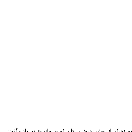
امعه پزشکی از پویش «خوش به حالم که من مادرم» خبر داد و گفت: