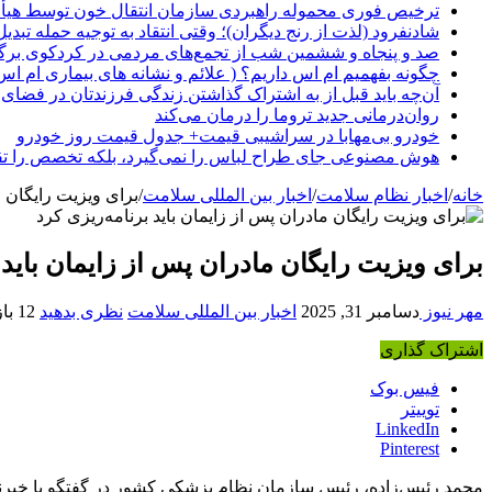
ترخیص فوری محموله راهبردی سازمان انتقال خون توسط هیأ
شادنفرود (لذت از رنج دیگران)؛ وقتی انتقاد به توجیه حمله تبدی
صد و پنجاه‌ و ششمین شب از تجمع‌های مردمی در کردکوی برگ
چگونه بفهمیم ام اس داریم؟ ( علائم و نشانه های بیماری ام اس
آن‌چه باید قبل از به اشتراک گذاشتن زندگی فرزندتان در فضای 
روان‌درمانی جدید تروما را درمان می‌کند
خودرو بی‌مهابا در سراشیبی قیمت+ جدول قیمت روز خودرو
هوش مصنوعی جای طراح لباس را نمی‌گیرد، بلکه تخصص را تق
خانه
/
اخبار نظام سلامت
/
اخبار بین المللی سلامت
/
برای ویزیت رایگان م
برای ویزیت رایگان مادران پس از زایمان باید 
مهر نیوز
دسامبر 31, 2025
اخبار بین المللی سلامت
نظری بدهید
12 بازدید
اشتراک گذاری
فیس بوک
توییتر
LinkedIn
Pinterest
محمد رئیس‌زاده، رئیس سازمان نظام پزشکی کشور در گفتگو با خبرنگا