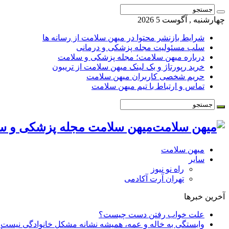
چهارشنبه , آگوست 5 2026
شرایط بازنشر محتوا در میهن سلامت از رسانه ها
سلب مسئولیت مجله پزشکی و درمانی
درباره میهن سلامت؛ مجله پزشکی و سلامت
خرید رپورتاژ و بک لینک میهن سلامت از تریبون
حریم شخصی کاربران میهن سلامت
تماس و ارتباط با تیم میهن سلامت
میهن سلامت مجله پزشکی و س
میهن سلامت
سایر
راه نو نیوز
تهران آرت آکادمی
آخرین خبرها
علت خواب رفتن دست چیست؟
وابستگی به خاله و عمه، همیشه نشانه مشکل خانوادگی نیست