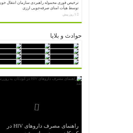
ترخیص فوری محموله راهبردی سازمان انتقال خون
توسط هیأت امنای صرفه‌جویی ارزی
5 روز پیش
حوادث و بلایا
راهنمای مصرف داروهای HIV در
شرح وظایف «رصدخانه ملی غذا و
هفتاد و نهمین مجمع جهانی بهداشت
نخستین جراحی موفق با دستگاه قلب