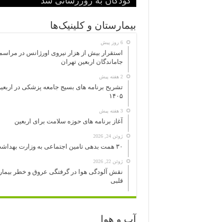
آغاز به کار کرد
بیماری» اعلام شد
کودکان به روزرسانی شد
ریه ساخت ترکیه انجام شد
سیگار الکترونیک هم سرطانزا است
بیمارستان و کلینیک‌ها
6 روز پیش
استقرار بیش از هزار نیروی اورژانس در مراسم
جاماندگان اربعین تهران
2 هفته پیش
تشریح برنامه های بسیج جامعه پزشکی در اربعی
۱۴۰۵
3 هفته پیش
آغاز برنامه های حوزه سلامت برای اربعین
ژوئن 24, 2026
۳۰ همت بدهی تامین اجتماعی به وزارت بهداشت
ژوئن 22, 2026
نقش آلودگی هوا در گرفتگی عروق و خطر بیما
قلبی
آب و هوا