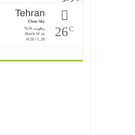
Tehran
Clear Sky
26
C
رطوبت 34%
باد 4km/h W
H 26 • L 26