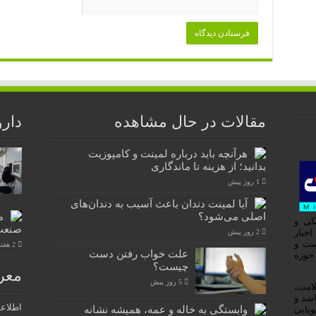
مقالات در حال مشاهده
دارو
هرآنچه باید درباره لمینت و کامپوزیت
بدانید؛ از هزینه تا ماندگاری
1 روز پیش
آیا لمینت دندان باعث آسیب به دندان‌های
اصلی می‌شود؟
م
کی و
صنعت
ه اخبار
2 روز پیش
ست و
2 هفته پیش
علت خواب رفتن دست
 حوزه
چیست؟
معر
5 روز پیش
لامت،
اشد و
اطلاع
وابستگی به خاله و عمه، همیشه نشانه
یایی