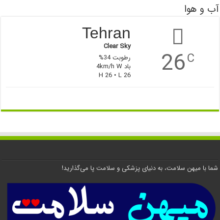
آب و هوا
Tehran
Clear Sky
26
C
رطوبت 34%
باد 4km/h W
H 26 • L 26
شما با میهن سلامت، به دنیای پزشکی و سلامت پا می‌گذارید!