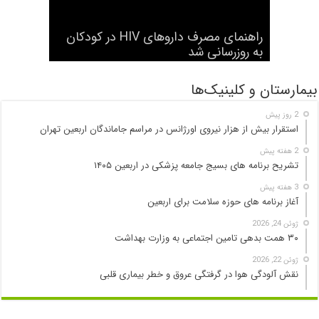
شرح وظایف «رصدخانه ملی غذا و
راهنمای مصرف داروهای HIV در کودکان
نخستین جراحی موفق با دستگاه قلب و
هفتاد و نهمین مجمع جهانی بهداشت آغاز
به کار کرد
به روزرسانی شد
بیماری» اعلام شد
ریه ساخت ترکیه انجام شد
سیگار الکترونیک هم سرطانزا است
بیمارستان و کلینیک‌ها
2 روز پیش
استقرار بیش از هزار نیروی اورژانس در مراسم جاماندگان اربعین تهران
2 هفته پیش
تشریح برنامه های بسیج جامعه پزشکی در اربعین ۱۴۰۵
3 هفته پیش
آغاز برنامه های حوزه سلامت برای اربعین
ژوئن 24, 2026
۳۰ همت بدهی تامین اجتماعی به وزارت بهداشت
ژوئن 22, 2026
نقش آلودگی هوا در گرفتگی عروق و خطر بیماری قلبی