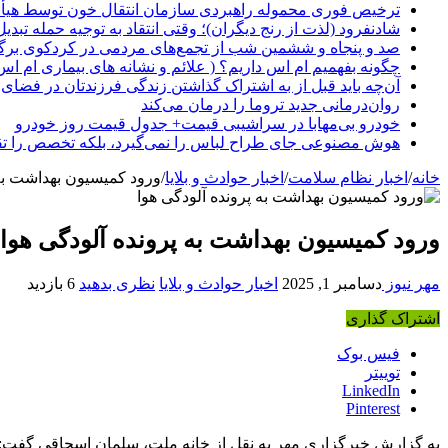
ترخیص فوری محموله راهبردی سازمان انتقال خون توسط هیأ
شادنفرود (لذت از رنج دیگران)؛ وقتی انتقاد به توجیه حمله تبدی
صد و پنجاه‌ و ششمین شب از تجمع‌های مردمی در کردکوی برگ
چگونه بفهمیم ام اس داریم؟ ( علائم و نشانه های بیماری ام اس
آن‌چه باید قبل از به اشتراک گذاشتن زندگی فرزندتان در فضای 
روان‌درمانی جدید تروما را درمان می‌کند
خودرو بی‌مهابا در سراشیبی قیمت+ جدول قیمت روز خودرو
هوش مصنوعی جای طراح لباس را نمی‌گیرد، بلکه تخصص را تق
خانه
/
اخبار نظام سلامت
/
اخبار حوادث و بلایا
/
ورود کمیسیون بهداشت به 
ورود کمیسیون بهداشت به پرونده آلودگی هوا
مهر نیوز
دسامبر 1, 2025
اخبار حوادث و بلایا
نظری بدهید
6 بازدید
اشتراک گذاری
فیس بوک
توییتر
LinkedIn
Pinterest
به گزارش خبرگزاری مهر به نقل از خانه ملت، سلمان اسحاقی گفت: متأ