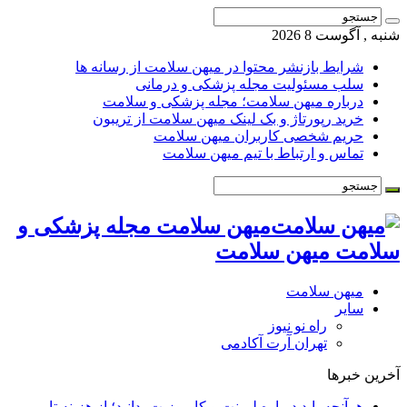
شنبه , آگوست 8 2026
شرایط بازنشر محتوا در میهن سلامت از رسانه ها
سلب مسئولیت مجله پزشکی و درمانی
درباره میهن سلامت؛ مجله پزشکی و سلامت
خرید رپورتاژ و بک لینک میهن سلامت از تریبون
حریم شخصی کاربران میهن سلامت
تماس و ارتباط با تیم میهن سلامت
میهن سلامت مجله پزشکی و
سلامت میهن سلامت
میهن سلامت
سایر
راه نو نیوز
تهران آرت آکادمی
آخرین خبرها
هرآنچه باید درباره لمینت و کامپوزیت بدانید؛ از هزینه تا