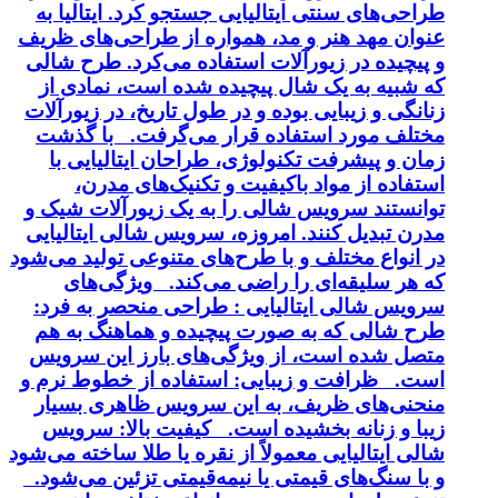
طراحی‌های سنتی ایتالیایی جستجو کرد. ایتالیا به
عنوان مهد هنر و مد، همواره از طراحی‌های ظریف
و پیچیده در زیورآلات استفاده می‌کرد. طرح شالی
که شبیه به یک شال پیچیده شده است، نمادی از
زنانگی و زیبایی بوده و در طول تاریخ، در زیورآلات
مختلف مورد استفاده قرار می‌گرفت. با گذشت
زمان و پیشرفت تکنولوژی، طراحان ایتالیایی با
استفاده از مواد باکیفیت و تکنیک‌های مدرن،
توانستند سرویس شالی را به یک زیورآلات شیک و
مدرن تبدیل کنند. امروزه، سرویس شالی ایتالیایی
در انواع مختلف و با طرح‌های متنوعی تولید می‌شود
که هر سلیقه‌ای را راضی می‌کند. ویژگی‌های
سرویس شالی ایتالیایی : طراحی منحصر به فرد:
طرح شالی که به صورت پیچیده و هماهنگ به هم
متصل شده است، از ویژگی‌های بارز این سرویس
است. ظرافت و زیبایی: استفاده از خطوط نرم و
منحنی‌های ظریف، به این سرویس ظاهری بسیار
زیبا و زنانه بخشیده است. کیفیت بالا: سرویس
شالی ایتالیایی معمولاً از نقره یا طلا ساخته می‌شود
و با سنگ‌های قیمتی یا نیمه‌قیمتی تزئین می‌شود.