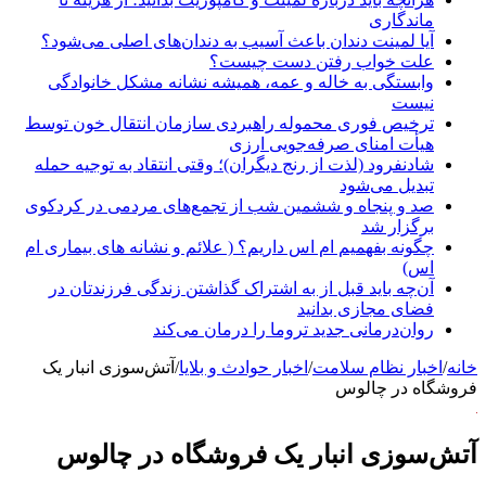
ماندگاری
آیا لمینت دندان باعث آسیب به دندان‌های اصلی می‌شود؟
علت خواب رفتن دست چیست؟
وابستگی به خاله و عمه، همیشه نشانه مشکل خانوادگی
نیست
ترخیص فوری محموله راهبردی سازمان انتقال خون توسط
هیأت امنای صرفه‌جویی ارزی
شادنفرود (لذت از رنج دیگران)؛ وقتی انتقاد به توجیه حمله
تبدیل می‌شود
صد و پنجاه‌ و ششمین شب از تجمع‌های مردمی در کردکوی
برگزار شد
چگونه بفهمیم ام اس داریم؟ ( علائم و نشانه های بیماری ام
اس)
آن‌چه باید قبل از به اشتراک گذاشتن زندگی فرزندتان در
فضای مجازی بدانید
روان‌درمانی جدید تروما را درمان می‌کند
خانه
/
اخبار نظام سلامت
/
اخبار حوادث و بلایا
/
آتش‌سوزی انبار یک
فروشگاه در چالوس
آتش‌سوزی انبار یک فروشگاه در چالوس