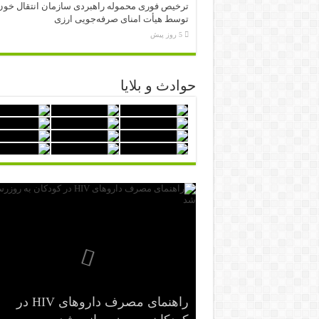
ترخیص فوری محموله راهبردی سازمان انتقال خون
توسط هیأت امنای صرفه‌جویی ارزی
5 روز پیش
حوادث و بلایا
راهنمای مصرف داروهای HIV در
شرح وظایف «رصدخانه ملی غذا و
هفتاد و نهمین مجمع جهانی بهداشت
نخستین جراحی موفق با دستگاه قلب