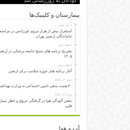
آغاز به کار کرد
بیماری» اعلام شد
کودکان به روزرسانی شد
ریه ساخت ترکیه انجام شد
سیگار الکترونیک هم سرطانزا است
بیمارستان و کلینیک‌ها
5 روز پیش
استقرار بیش از هزار نیروی اورژانس در مراسم
جاماندگان اربعین تهران
2 هفته پیش
تشریح برنامه های بسیج جامعه پزشکی در اربعی
۱۴۰۵
3 هفته پیش
آغاز برنامه های حوزه سلامت برای اربعین
ژوئن 24, 2026
۳۰ همت بدهی تامین اجتماعی به وزارت بهداشت
ژوئن 22, 2026
نقش آلودگی هوا در گرفتگی عروق و خطر بیما
قلبی
آب و هوا