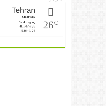
Tehran
Clear Sky
26
C
رطوبت 34%
باد 4km/h W
H 26 • L 26