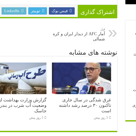
فیس بوک
توییتر
LinkedIn
اشتراک گذاری
قبل
آمار AFC از دیدار ایران و کره
شمالی
نوشته های مشابه
ن
غرق شدگی در سال جاری
گزارش وزارت بهداشت از
تاکنون ۳۰ درصد رشد داشته
وضعیت آب شرب در بندر
ری
است
جاسک
5 روز پیش
5 روز پیش