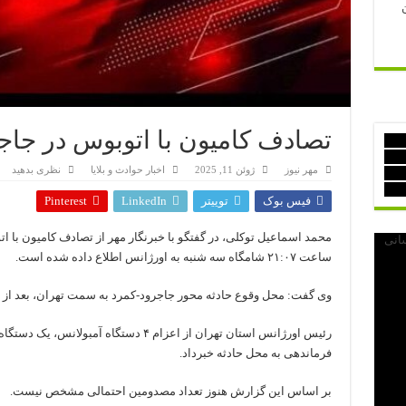
تصادف کامیون با اتوبوس در جاج
مهر نیوز
ژوئن 11, 2025
اخبار حوادث و بلایا
نظری بدهید
فیس بوک
توییتر
LinkedIn
Pinterest
محمد اسماعیل توکلی، در گفتگو با خبرنگار مهر از تصادف کامیون با ا
ساعت ۲۱:۰۷ شامگاه سه شنبه به اورژانس اطلاع داده شده است.
وی گفت: محل وقوع حادثه محور جاجرود-کمرد به سمت تهران، بعد از
رئیس اورژانس استان تهران از اعزام ۴ دستگاه
فرماندهی به محل حادثه
خبرداد
.
 و
بر اساس این گزارش هنوز تعداد مصدومین احتمالی مشخص نیست.