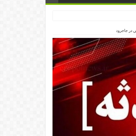
س در جاجرود