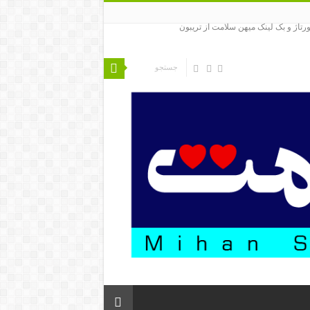
ورتاژ و بک لینک میهن سلامت از تریبون