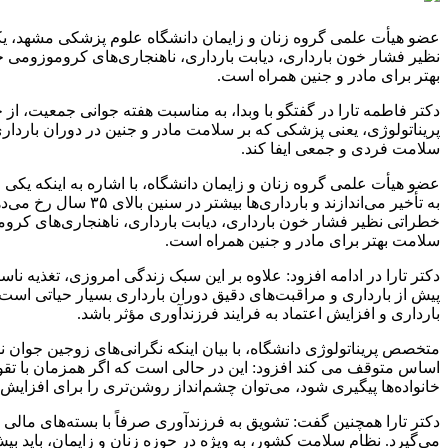
عضو هیأت علمی گروه زنان و زایمان دانشگاه علوم پزشکی مشهد، یکی ا
نظیر فشار خون بارداری، دیابت بارداری، ناهنجاری‌های کروموزومی ج
بهتر برای مادر و جنین همراه است.
دکتر فاطمه تارا در گفتگو با وبدا، به مناسبت هفته جوانی جمعیت، ا
پریناتولوژی، یعنی پزشکی که بر سلامت مادر و جنین در دوران باردار
سلامت فردی و جمعی ایفا کند.
عضو هیأت علمی گروه زنان و زایمان دانشگاه، با اشاره به اینکه یکی 
به تأخیر می‌اندازند
خطراتی نظیر فشار خون بارداری، دیابت بارداری، ناهنجاری‌های کرومو
سلامت بهتر برای مادر و جنین همراه است.
دکتر تارا در ادامه افزود: علاوه بر این سبک زندگی امروزی، تغذیه ن
پیش از بارداری و مراقبت‌های دقیق دوران بارداری بسیار حیاتی اس
بارداری و افزایش اعتماد به فرایند فرزندآوری مؤثر باشد.
متخصص پریناتولوژی دانشگاه، با بیان اینکه نگرانی‌های زوجین جوان ن
اساس متوقف می کند افزود: این در حالی است که اگر همزمان با تق
خانواده‌ها پیگیری شود، می‌توان چشم‌انداز روشن‌تری را برای افزایش
دکتر تارا همچنین گفت: تشویق به فرزندآوری صرفاً با بسته‌های مالی
می‌گیرد. نظام سلامت کشور، به‌ ویژه در حوزه زنان و زایمان، باید ب