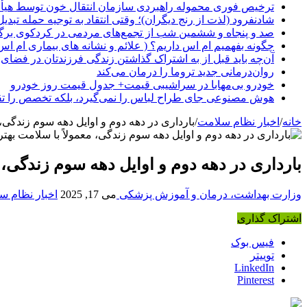
ترخیص فوری محموله راهبردی سازمان انتقال خون توسط هیأ
شادنفرود (لذت از رنج دیگران)؛ وقتی انتقاد به توجیه حمله تبدی
صد و پنجاه‌ و ششمین شب از تجمع‌های مردمی در کردکوی برگ
چگونه بفهمیم ام اس داریم؟ ( علائم و نشانه های بیماری ام اس
آن‌چه باید قبل از به اشتراک گذاشتن زندگی فرزندتان در فضای 
روان‌درمانی جدید تروما را درمان می‌کند
خودرو بی‌مهابا در سراشیبی قیمت+ جدول قیمت روز خودرو
هوش مصنوعی جای طراح لباس را نمی‌گیرد، بلکه تخصص را تق
خانه
/
اخبار نظام سلامت
/
بارداری در دهه دوم و اوایل دهه سوم زندگی، 
بارداری در دهه دوم و اوایل دهه سوم زندگی، 
وزارت بهداشت، درمان و آموزش پزشکی
می 17, 2025
اخبار نظام س
اشتراک گذاری
فیس بوک
توییتر
LinkedIn
Pinterest