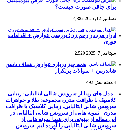
قرص بیومیمتیک
برای چاقی صورت چیست؟
دسامبر 12, 2025
14,882
ادرار مرد در رحم زن؛ بررسی عوارض + اقدامات
فوری
سپتامبر 7, 2025
2,520
همه چیز درباره عوارض شیاف باسن
شاندرمن + سوالات پرتکرار
4 هفته پیش
492
مدل های زیبا از سرویس شالی ایتالیایی: زیبایی
کلاسیک با ظرافت مدرن مجموعه: طلا و جواهرات
سرویس شالی ایتالیایی: زیبایی کلاسیک با ظرافت
مدرن نمونه هایی از سرویس شالی ایتالیایی در
این مقاله از بیتوته، برای شما نمونه هایی از
سرویس شالی ایتالیایی را آورده ایم. سرویس