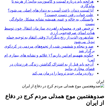
هرآنچه باید درباره لمینت و کامپوزیت بدانید؛ از هزینه تا
ماندگاری
آیا لمینت دندان باعث آسیب به دندان‌های اصلی می‌شود؟
علت خواب رفتن دست چیست؟
وابستگی به خاله و عمه، همیشه نشانه مشکل خانوادگی
نیست
ترخیص فوری محموله راهبردی سازمان انتقال خون توسط
هیأت امنای صرفه‌جویی ارزی
شادنفرود (لذت از رنج دیگران)؛ وقتی انتقاد به توجیه حمله
تبدیل می‌شود
صد و پنجاه‌ و ششمین شب از تجمع‌های مردمی در کردکوی
برگزار شد
چگونه بفهمیم ام اس داریم؟ ( علائم و نشانه های بیماری ام
اس)
آن‌چه باید قبل از به اشتراک گذاشتن زندگی فرزندتان در
فضای مجازی بدانید
روان‌درمانی جدید تروما را درمان می‌کند
ایران
صدوهفتمین موج همدلی مردم کرج در دفاع
از ایران