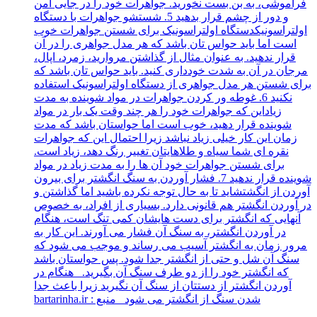
فراموشی، به بن بست نخورید. جواهرات خود را در جایی امن
و دور از چشم قرار بدهید 5. شستشو جواهرات با دستگاه
اولتراسونیکدستگاه اولتراسونیک برای شستن جواهرات خوب
است اما باید حواس تان باشد که هر مدل جواهری را در آن
قرار ندهید. به عنوان مثال از گذاشتن مروارید، زمرد، اپال،
مرجان در آن به شدت خودداری کنید. باید حواس تان باشد که
برای شستن هر مدل جواهری از دستگاه اولتراسونیک استفاده
نکنید 6. غوطه ور کردن جواهرات در مواد شوینده به مدت
زیاداین که جواهرات خود را هر چند وقت یک بار در مواد
شوینده قرار دهید، خوب است اما حواستان باشد که مدت
زمان این کار خیلی زیاد نباشد زیرا احتمال این که جواهرات
نقره ای شما سیاه و طلاهایتان تغییر رنگ دهد، زیاد است.
برای شستن جواهرات خود آن ها را به مدت زیاد در مواد
شوینده قرار ندهید 7. فشار آوردن به سنگ انگشتر برای بیرون
آوردن از انگشتشاید تا به حال توجه نکرده باشید اما گذاشتن و
در آوردن انگشتر هم قانونی دارد. بسیاری از افراد، به خصوص
آنهایی که انگشتر برای دست هایشان کمی تنگ است، هنگام
در آوردن انگشتر، به سنگ آن فشار می آورند. این کار به
مرور زمان به انگشتر آسیب می رساند و موجب می شود که
سنگ آن شل و حتی از انگشتر جدا شود. پس حواستان باشد
که انگشتر خود را از دو طرف سنگ آن بگیرید. هنگام در
آوردن انگشتر از دستتان از سنگ آن نگیرید زیرا باعث جدا
شدن سنگ از انگشتر می شود منبع : bartarinha.ir