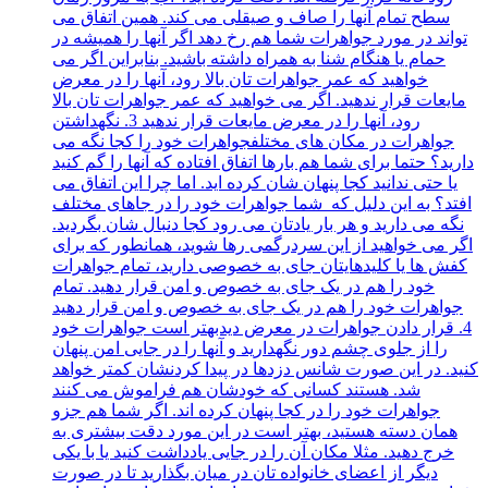
سطح تمام آنها را صاف و صیقلی می کند. همین اتفاق می
تواند در مورد جواهرات شما هم رخ دهد اگر آنها را همیشه در
حمام یا هنگام شنا به همراه داشته باشید. بنابراین اگر می
خواهید که عمر جواهرات تان بالا رود، آنها را در معرض
مایعات قرار ندهید. اگر می خواهید که عمر جواهرات تان بالا
رود، آنها را در معرض مایعات قرار ندهید 3. نگهداشتن
جواهرات در مکان های مختلفجواهرات خود را کجا نگه می
دارید؟ حتما برای شما هم بارها اتفاق افتاده که آنها را گم کنید
یا حتی ندانید کجا پنهان شان کرده اید. اما چرا این اتفاق می
افتد؟ به این دلیل که شما جواهرات خود را در جاهای مختلف
نگه می دارید و هر بار یادتان می رود کجا دنبال شان بگردید.
اگر می خواهید از این سردرگمی رها شوید، همانطور که برای
کفش ها یا کلیدهایتان جای به خصوصی دارید، تمام جواهرات
خود را هم در یک جای به خصوص و امن قرار دهید. تمام
جواهرات خود را هم در یک جای به خصوص و امن قرار دهید
4. قرار دادن جواهرات در معرض دیدبهتر است جواهرات خود
را از جلوی چشم دور نگهدارید و آنها را در جایی امن پنهان
کنید. در این صورت شانس دزدها در پیدا کردنشان کمتر خواهد
شد. هستند کسانی که خودشان هم فراموش می کنند
جواهرات خود را در کجا پنهان کرده اند. اگر شما هم جزو
همان دسته هستید، بهتر است در این مورد دقت بیشتری به
خرج دهید. مثلا مکان آن را در جایی یادداشت کنید یا با یکی
دیگر از اعضای خانواده تان در میان بگذارید تا در صورت