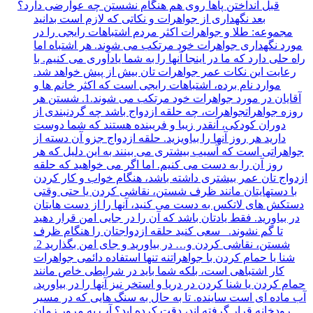
قبل
انداختن پاها روی هم هنگام نشستن چه عوارضی دارد؟
بعد
نگهداری از جواهرات و نکاتی که لازم است بدانید
مجموعه: طلا و جواهرات اکثر مردم اشتباهات رایجی را در
مورد نگهداری جواهرات خود مرتکب می شوند. هر اشتباه اما
راه حلی دارد که ما در اینجا آنها را به شما یادآوری می کنیم. با
رعایت این نکات عمر جواهرات تان بیش از پیش خواهد شد.
موارد نام برده، اشتباهات رایجی است که اکثر خانم ها و
آقایان در مورد جواهرات خود مرتکب می شوند.1. شستن هر
روزه جواهراتجواهرات، چه حلقه ازدواج باشد چه گردنبندی از
دوران کودکی، آنقدر زیبا و فریبنده هستند که شما دوست
دارید هر روز آنها را بیاویزید. حلقه ازدواج جزو آن دسته از
جواهراتی است که آسیب بیشتری می بینند به این دلیل که هر
روز آن را به دست می کنیم. اما اگر می خواهید که حلقه
ازدواج تان عمر بیشتری داشته باشد، هنگام خواب و کار کردن
با دستهایتان مانند ظرف شستن، نقاشی کردن یا حتی وقتی
دستکش های لاتکس به دست می کنید، آنها را از دست هایتان
در بیاورید. فقط یادتان باشد که آن را در جایی امن قرار دهید
تا گم نشوند. سعی کنید حلقه ازدواجتان را هنگام ظرف
شستن، نقاشی کردن و… در بیاورید و جای امن بگذارید 2.
شنا یا حمام کردن با جواهراتنه تنها استفاده دائمی جواهرات
کار اشتباهی است، بلکه شما باید در شرایطی خاص مانند
حمام کردن یا شنا کردن در دریا و استخر نیز آنها را در بیاورید.
آب ماده ای است ساینده. تا به حال به سنگ هایی که در مسیر
رودخانه قرار گرفته اند، دقت کرده اید؟ آب به مرور زمان