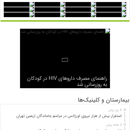
شرح وظایف «رصدخانه ملی غذا و
راهنمای مصرف داروهای HIV در کودکان
نخستین جراحی موفق با دستگاه قلب و
هفتاد و نهمین مجمع جهانی بهداشت آغاز
به کار کرد
به روزرسانی شد
بیماری» اعلام شد
ریه ساخت ترکیه انجام شد
سیگار الکترونیک هم سرطانزا است
بیمارستان و کلینیک‌ها
6 روز پیش
استقرار بیش از هزار نیروی اورژانس در مراسم جاماندگان اربعین تهران
2 هفته پیش