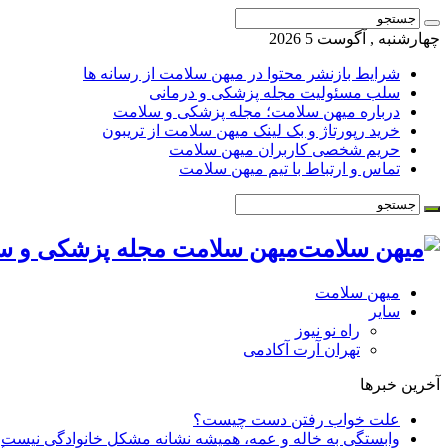
چهارشنبه , آگوست 5 2026
شرایط بازنشر محتوا در میهن سلامت از رسانه ها
سلب مسئولیت مجله پزشکی و درمانی
درباره میهن سلامت؛ مجله پزشکی و سلامت
خرید رپورتاژ و بک لینک میهن سلامت از تریبون
حریم شخصی کاربران میهن سلامت
تماس و ارتباط با تیم میهن سلامت
میهن سلامت مجله پزشکی و س
میهن سلامت
سایر
راه نو نیوز
تهران آرت آکادمی
آخرین خبرها
علت خواب رفتن دست چیست؟
وابستگی به خاله و عمه، همیشه نشانه مشکل خانوادگی نیست