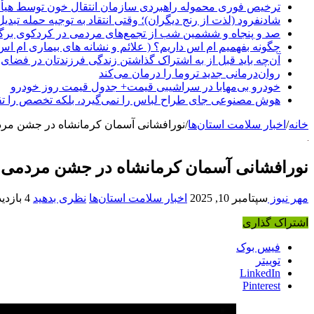
ترخیص فوری محموله راهبردی سازمان انتقال خون توسط هیأ
شادنفرود (لذت از رنج دیگران)؛ وقتی انتقاد به توجیه حمله تبدی
صد و پنجاه‌ و ششمین شب از تجمع‌های مردمی در کردکوی برگ
چگونه بفهمیم ام اس داریم؟ ( علائم و نشانه های بیماری ام اس
آن‌چه باید قبل از به اشتراک گذاشتن زندگی فرزندتان در فضای 
روان‌درمانی جدید تروما را درمان می‌کند
خودرو بی‌مهابا در سراشیبی قیمت+ جدول قیمت روز خودرو
هوش مصنوعی جای طراح لباس را نمی‌گیرد، بلکه تخصص را تق
خانه
/
اخبار سلامت استان‌ها
/
نورافشانی آسمان کرمانشاه در جشن مر
نورافشانی آسمان کرمانشاه در جشن مردمی 
مهر نیوز
سپتامبر 10, 2025
اخبار سلامت استان‌ها
نظری بدهید
4 بازدید
اشتراک گذاری
فیس بوک
توییتر
LinkedIn
Pinterest