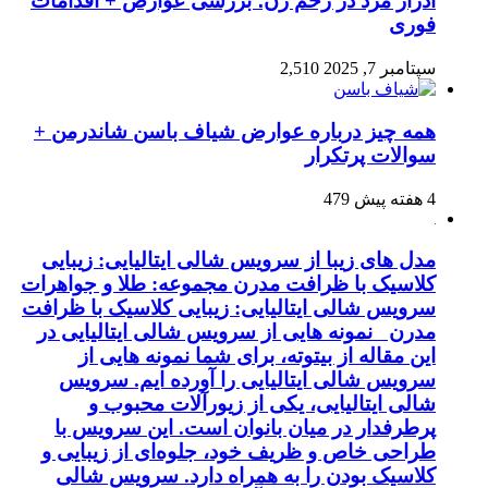
ادرار مرد در رحم زن؛ بررسی عوارض + اقدامات
فوری
سپتامبر 7, 2025
2,510
همه چیز درباره عوارض شیاف باسن شاندرمن +
سوالات پرتکرار
4 هفته پیش
479
مدل های زیبا از سرویس شالی ایتالیایی: زیبایی
کلاسیک با ظرافت مدرن مجموعه: طلا و جواهرات
سرویس شالی ایتالیایی: زیبایی کلاسیک با ظرافت
مدرن نمونه هایی از سرویس شالی ایتالیایی در
این مقاله از بیتوته، برای شما نمونه هایی از
سرویس شالی ایتالیایی را آورده ایم. سرویس
شالی ایتالیایی، یکی از زیورآلات محبوب و
پرطرفدار در میان بانوان است. این سرویس با
طراحی خاص و ظریف خود، جلوه‌ای از زیبایی و
کلاسیک بودن را به همراه دارد. سرویس شالی