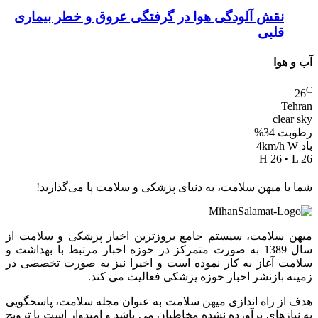
نقش آلودگی هوا در گرفتگی عروق و خطر بیماری
قلبی
آب و هوا
C
26
Tehran
clear sky
رطوبت 34%
باد 4km/h W
H 26 • L 26
شما با میهن سلامت، به دنیای پزشکی و سلامت پا می‌گذارید!
میهن سلامت، سیستم جامع بروزترین اخبار پزشکی و سلامت از
سال 1389 به صورت متمرکز در حوزه اخبار مرتبط با بهداشت و
سلامت آغاز به کار نموده است و اخیرا نیز به صورت تخصصی در
زمینه بازنشر اخبار حوزه پزشکی فعالیت می کند.
هدف از راه اندازی میهن سلامت به عنوان مجله سلامت، پاسخگویی
به نیازهای برآورده نشده مخاطبان می باشد و امیدوار است با ترویج