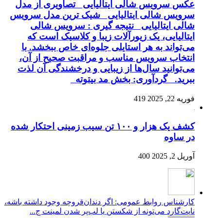
عکس سرویس شالی ایتالیایی تصاویری از مدل
سرویس شالی ایتالیایی شیک ترین مدل سرویس
شالی ایتالیایی نتیجه گیری : سرویس شالی
ایتالیایی، یک زیورآلات زیبا و کلاسیک است که
می‌تواند به هر استایلی جلوه‌ای خاص ببخشد. با
انتخاب سرویس مناسب و مراقبت صحیح از آن،
می‌توانید سال‌ها از زیبایی و درخشندگی آن لذت
ببرید. گردآوری: بخش مد بیتوته
فوریه 22, 2025
419
کشف یک هزار و ۱۰۰ تن سیب زمینی احتکار شده
در ساوه
آوریل 2, 2025
400
کارشناس روابط عمومی: اگر دندان‌قروچه وجود داشته باشه،
نایت‌گارد می‌تونه از شکستن یا لب‌پر شدن لمینت ج...