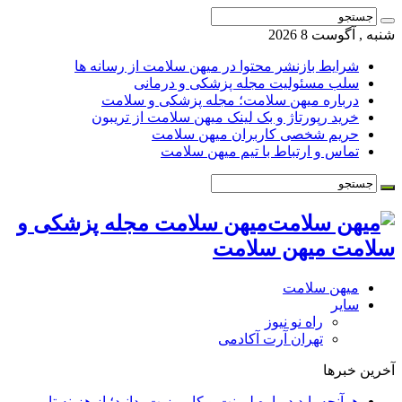
شنبه , آگوست 8 2026
شرایط بازنشر محتوا در میهن سلامت از رسانه ها
سلب مسئولیت مجله پزشکی و درمانی
درباره میهن سلامت؛ مجله پزشکی و سلامت
خرید رپورتاژ و بک لینک میهن سلامت از تریبون
حریم شخصی کاربران میهن سلامت
تماس و ارتباط با تیم میهن سلامت
میهن سلامت مجله پزشکی و
سلامت میهن سلامت
میهن سلامت
سایر
راه نو نیوز
تهران آرت آکادمی
آخرین خبرها
هرآنچه باید درباره لمینت و کامپوزیت بدانید؛ از هزینه تا