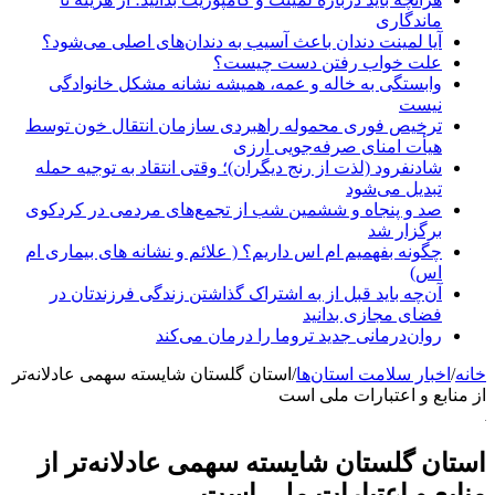
ماندگاری
آیا لمینت دندان باعث آسیب به دندان‌های اصلی می‌شود؟
علت خواب رفتن دست چیست؟
وابستگی به خاله و عمه، همیشه نشانه مشکل خانوادگی
نیست
ترخیص فوری محموله راهبردی سازمان انتقال خون توسط
هیأت امنای صرفه‌جویی ارزی
شادنفرود (لذت از رنج دیگران)؛ وقتی انتقاد به توجیه حمله
تبدیل می‌شود
صد و پنجاه‌ و ششمین شب از تجمع‌های مردمی در کردکوی
برگزار شد
چگونه بفهمیم ام اس داریم؟ ( علائم و نشانه های بیماری ام
اس)
آن‌چه باید قبل از به اشتراک گذاشتن زندگی فرزندتان در
فضای مجازی بدانید
روان‌درمانی جدید تروما را درمان می‌کند
خانه
/
اخبار سلامت استان‌ها
/
استان گلستان شایسته سهمی عادلانه‌تر
از منابع و اعتبارات ملی است
استان گلستان شایسته سهمی عادلانه‌تر از
منابع و اعتبارات ملی است