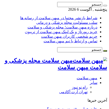
پنج‌شنبه , آگوست 6 2026
شرایط بازنشر محتوا در میهن سلامت از رسانه ها
سلب مسئولیت مجله پزشکی و درمانی
درباره میهن سلامت؛ مجله پزشکی و سلامت
خرید رپورتاژ و بک لینک میهن سلامت از تریبون
حریم شخصی کاربران میهن سلامت
تماس و ارتباط با تیم میهن سلامت
میهن سلامت مجله پزشکی و
سلامت میهن سلامت
میهن سلامت
سایر
راه نو نیوز
تهران آرت آکادمی
آخرین خبرها
علت خواب رفتن دست چیست؟