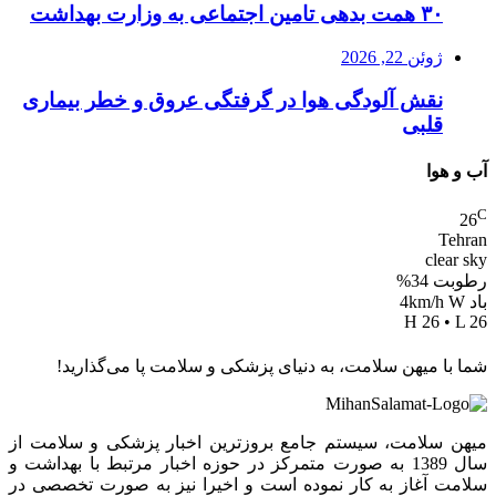
۳۰ همت بدهی تامین اجتماعی به وزارت بهداشت
ژوئن 22, 2026
نقش آلودگی هوا در گرفتگی عروق و خطر بیماری
قلبی
آب و هوا
C
26
Tehran
clear sky
رطوبت 34%
باد 4km/h W
H 26 • L 26
شما با میهن سلامت، به دنیای پزشکی و سلامت پا می‌گذارید!
میهن سلامت، سیستم جامع بروزترین اخبار پزشکی و سلامت از
سال 1389 به صورت متمرکز در حوزه اخبار مرتبط با بهداشت و
سلامت آغاز به کار نموده است و اخیرا نیز به صورت تخصصی در