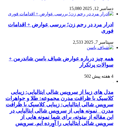
دسامبر 12, 2025
15,080
ادرار مرد در رحم زن؛ بررسی عوارض + اقدامات
فوری
سپتامبر 7, 2025
2,533
همه چیز درباره عوارض شیاف باسن شاندرمن +
سوالات پرتکرار
4 هفته پیش
502
مدل های زیبا از سرویس شالی ایتالیایی: زیبایی
کلاسیک با ظرافت مدرن مجموعه: طلا و جواهرات
سرویس شالی ایتالیایی: زیبایی کلاسیک با ظرافت
مدرن نمونه هایی از سرویس شالی ایتالیایی در
این مقاله از بیتوته، برای شما نمونه هایی از
سرویس شالی ایتالیایی را آورده ایم. سرویس