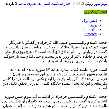
مهر نیوز
ژوئن 5, 2025
اخبار سلامت استان‌ها
نظری بدهید
5 بازدید
اشتراک گذاری
فیس بوک
توییتر
LinkedIn
Pinterest
حجت‌الاسلام والمسلمین حبیب الله فرحزاد در گفتگو با خبرنگار
مهر، عید غدیر را «
عیدالله‌الاکبر
» و برترین مناسبت سال دانست و
گفت: در روایتی از امام صادق (
ع)
آمده است که هیچ روزی از نظر
حرمت و جایگاه بالاتر از روز غدیر نیست و حتی امام سه بار سوگند
یاد کرده‌اند که روزی بزرگ‌تر از غدیر نیست.
استاد حوزه علمیه قم با اشاره به آیه ۶۷ سوره مائده که به «آیه
تبلیغ» مشهور است، بیان کرد خداوند در این آیه به پیامبر (
ص)
فرمان می‌دهد که اگر پیام ولایت را ابلاغ نکنی، رسالت خود را کامل
نکرده‌ای و این آیه نشان‌دهنده جایگاه کلیدی غدیر در تحقق کامل دین
است.
حجت الاسلام والمسلمین فرحزاد در ادامه به آیه سوم همین سوره
اشاره کرد و گفت: روز غدیر، روزی است که کافران از شکست دین
ناامید شدند، دین کامل و نعمت تمام شد و خداوند به اسلام به عنوان