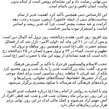
دین نهایی رضایت داد و این نشانه‌ای روشن است از اینکه بدون
ولایت، ایمان ناقص و دین ناتمام است.
این کارشناس دینی همچنین تأکید کرد: اهمیت غدیر از تمام
مناسبت‌های دینی از جمله عاشورا، اربعین، سیزده رجب، دهه
کرامت و عید مبعث بیشتر است، چرا که غدیر ریشه و اساس
امامت و استمرار نبوت پیامبر خداست.
وی افزود: روز غدیر،
هجدم
ذی‌الحجه، روز نزول آیه اکمال دین است
و پس از آن، در ۲۱ این ماه، آیه «اولی
الامر
» نازل شد که از فضائل
مسلم حضرت علی (
ع)
است و همچنین روز مباهله و نزول آیه
تطهیر و حدیث
کساء
در ۲۴ و نزول سوره انسان در ۲۵ ذی‌الحجه رخ
داده است که همه نشانه‌ای از پیوند این ماه با حضرت امیر (
ع)
است.
حجت الاسلام والمسلمین فرحزاد با تأکید بر گسترش فرهنگ
غدیری، گفت: نباید بزرگداشت غدیر را به یک شب و روز محدود کرد
بلکه از عید قربان تا مباهله، زمان مناسبی است برای ایجاد موجی
بزرگ از جشن‌ها، اطعام‌ها، ایستگاه‌های صلواتی، پذیرایی‌ها و
برنامه‌های فرهنگی که هرساله با شکوه بیشتری برگزار می‌شود.
وی با اشاره به روایتی از امام رضا (
ع)
درباره فضیلت غدیر افزود:
در این روز، دو برابرِ ماه رمضان، شب قدر و شب عید فطر، افراد از
آتش جهنم آزاد می‌شوند و کمک مالی اندک در این روز، ثوابی برابر
هزار برابر زمان‌های دیگر دارد.