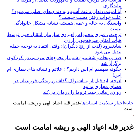
ماندگاری
آیا لمینت دندان باعث آسیب به دندان‌های اصلی می‌شود؟
علت خواب رفتن دست چیست؟
وابستگی به خاله و عمه، همیشه نشانه مشکل خانوادگی
نیست
ترخیص فوری محموله راهبردی سازمان انتقال خون توسط
هیأت امنای صرفه‌جویی ارزی
شادنفرود (لذت از رنج دیگران)؛ وقتی انتقاد به توجیه حمله
تبدیل می‌شود
صد و پنجاه‌ و ششمین شب از تجمع‌های مردمی در کردکوی
برگزار شد
چگونه بفهمیم ام اس داریم؟ ( علائم و نشانه های بیماری ام
اس)
آن‌چه باید قبل از به اشتراک گذاشتن زندگی فرزندتان در
فضای مجازی بدانید
روان‌درمانی جدید تروما را درمان می‌کند
خانه
/
اخبار سلامت استان‌ها
/
غدیر قله اعیاد الهی و ریشه امامت
است
غدیر قله اعیاد الهی و ریشه امامت است