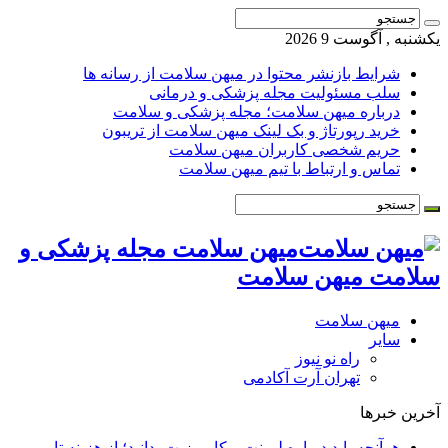
یکشنبه , آگوست 9 2026
شرایط بازنشر محتوا در میهن سلامت از رسانه ها
سلب مسئولیت مجله پزشکی و درمانی
درباره میهن سلامت؛ مجله پزشکی و سلامت
خرید رپورتاژ و بک لینک میهن سلامت از تریبون
حریم شخصی کاربران میهن سلامت
تماس و ارتباط با تیم میهن سلامت
میهن سلامت مجله پزشکی و
سلامت میهن سلامت
میهن سلامت
سایر
راه نو نیوز
تهران آرت آکادمی
آخرین خبرها
هرآنچه باید درباره لمینت و کامپوزیت بدانید؛ از هزینه تا