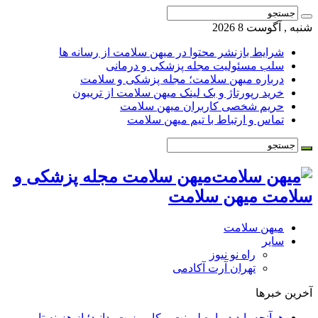
شنبه , آگوست 8 2026
شرایط بازنشر محتوا در میهن سلامت از رسانه ها
سلب مسئولیت مجله پزشکی و درمانی
درباره میهن سلامت؛ مجله پزشکی و سلامت
خرید رپورتاژ و بک لینک میهن سلامت از تریبون
حریم شخصی کاربران میهن سلامت
تماس و ارتباط با تیم میهن سلامت
میهن سلامت مجله پزشکی و
سلامت میهن سلامت
میهن سلامت
سایر
راه نو نیوز
تهران آرت آکادمی
آخرین خبرها
هرآنچه باید درباره لمینت و کامپوزیت بدانید؛ از هزینه تا