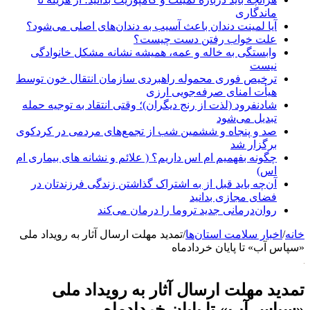
ماندگاری
آیا لمینت دندان باعث آسیب به دندان‌های اصلی می‌شود؟
علت خواب رفتن دست چیست؟
وابستگی به خاله و عمه، همیشه نشانه مشکل خانوادگی
نیست
ترخیص فوری محموله راهبردی سازمان انتقال خون توسط
هیأت امنای صرفه‌جویی ارزی
شادنفرود (لذت از رنج دیگران)؛ وقتی انتقاد به توجیه حمله
تبدیل می‌شود
صد و پنجاه‌ و ششمین شب از تجمع‌های مردمی در کردکوی
برگزار شد
چگونه بفهمیم ام اس داریم؟ ( علائم و نشانه های بیماری ام
اس)
آن‌چه باید قبل از به اشتراک گذاشتن زندگی فرزندتان در
فضای مجازی بدانید
روان‌درمانی جدید تروما را درمان می‌کند
خانه
/
اخبار سلامت استان‌ها
/
تمدید مهلت ارسال آثار به رویداد ملی
«سپاس آب» تا پایان خردادماه
تمدید مهلت ارسال آثار به رویداد ملی
«سپاس آب» تا پایان خردادماه