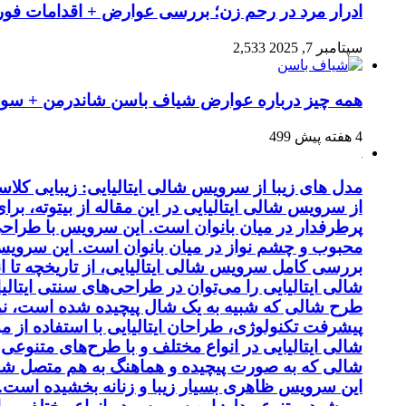
ادرار مرد در رحم زن؛ بررسی عوارض + اقدامات فو
سپتامبر 7, 2025
2,533
همه چیز درباره عوارض شیاف باسن شاندرمن + سوال
4 هفته پیش
499
مدل های زیبا از سرویس شالی ایتالیایی: زیبایی کل
از سرویس شالی ایتالیایی در این مقاله از بیتوته، بر
پرطرفدار در میان بانوان است. این سرویس با طراحی 
محبوب و چشم نواز در میان بانوان است. این سرویس ب
بررسی کامل سرویس شالی ایتالیایی، از تاریخچه تا 
شالی ایتالیایی را می‌توان در طراحی‌های سنتی ایتالی
طرح شالی که شبیه به یک شال پیچیده شده است، نماد
پیشرفت تکنولوژی، طراحان ایتالیایی با استفاده از 
شالی ایتالیایی در انواع مختلف و با طرح‌های متنوع
شالی که به صورت پیچیده و هماهنگ به هم متصل شد
این سرویس ظاهری بسیار زیبا و زنانه بخشیده است. کی