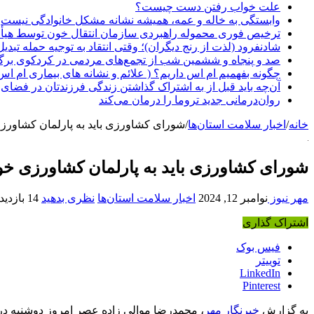
علت خواب رفتن دست چیست؟
وابستگی به خاله و عمه، همیشه نشانه مشکل خانوادگی نیست
ترخیص فوری محموله راهبردی سازمان انتقال خون توسط هیأ
شادنفرود (لذت از رنج دیگران)؛ وقتی انتقاد به توجیه حمله تبدی
صد و پنجاه‌ و ششمین شب از تجمع‌های مردمی در کردکوی برگ
چگونه بفهمیم ام اس داریم؟ ( علائم و نشانه های بیماری ام اس
آن‌چه باید قبل از به اشتراک گذاشتن زندگی فرزندتان در فضای 
روان‌درمانی جدید تروما را درمان می‌کند
خانه
/
اخبار سلامت استان‌ها
/
شورای کشاورزی باید به پارلمان کشاورز
شورای کشاورزی باید به پارلمان کشاورزی خو
مهر نیوز
نوامبر 12, 2024
اخبار سلامت استان‌ها
نظری بدهید
14 بازدید
اشتراک گذاری
فیس بوک
توییتر
LinkedIn
Pinterest
به گزارش
خبرنگار مهر
، محمدرضا موالی زاده عصر امروز دوشنبه در