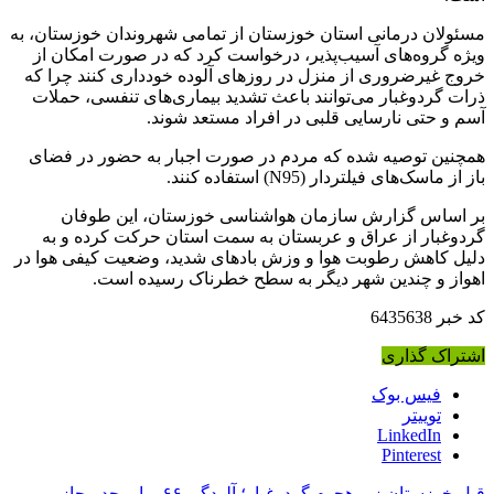
مسئولان درمانی استان خوزستان از تمامی شهروندان خوزستان، به
ویژه گروه‌های آسیب‌پذیر، درخواست کرد که در صورت امکان از
خروج غیرضروری از منزل در روزهای آلوده خودداری کنند چرا که
ذرات گردوغبار می‌توانند باعث تشدید بیماری‌های تنفسی، حملات
آسم
و حتی نارسایی قلبی در افراد مستعد شوند.
همچنین توصیه شده که مردم در صورت اجبار به حضور در فضای
باز از ماسک‌های
فیلتردار
(N95) استفاده کنند.
بر اساس گزارش سازمان هواشناسی خوزستان، این طوفان
گردوغبار از عراق و عربستان به سمت استان حرکت کرده و به
دلیل کاهش رطوبت هوا و وزش بادهای شدید، وضعیت کیفی هوا در
اهواز و چندین شهر دیگر به سطح خطرناک رسیده است.
کد خبر
6435638
اشتراک گذاری
فیس بوک
توییتر
LinkedIn
Pinterest
قبل
خوزستان زیر هجوم گردوغبار؛ آلودگی ۶۶ برابر حد مجاز