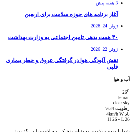
3 هفته پیش
آغاز برنامه های حوزه سلامت برای اربعین
ژوئن 24, 2026
۳۰ همت بدهی تامین اجتماعی به وزارت بهداشت
ژوئن 22, 2026
نقش آلودگی هوا در گرفتگی عروق و خطر بیماری
قلبی
آب و هوا
C
26
Tehran
clear sky
رطوبت 34%
باد 4km/h W
H 26 • L 26
شما با میهن سلامت، به دنیای پزشکی و سلامت پا می‌گذارید!