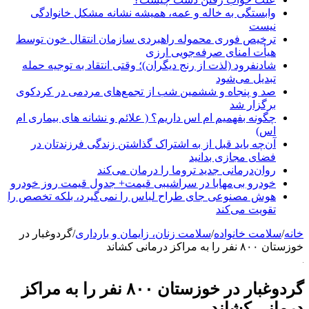
وابستگی به خاله و عمه، همیشه نشانه مشکل خانوادگی
نیست
ترخیص فوری محموله راهبردی سازمان انتقال خون توسط
هیأت امنای صرفه‌جویی ارزی
شادنفرود (لذت از رنج دیگران)؛ وقتی انتقاد به توجیه حمله
تبدیل می‌شود
صد و پنجاه‌ و ششمین شب از تجمع‌های مردمی در کردکوی
برگزار شد
چگونه بفهمیم ام اس داریم؟ ( علائم و نشانه های بیماری ام
اس)
آن‌چه باید قبل از به اشتراک گذاشتن زندگی فرزندتان در
فضای مجازی بدانید
روان‌درمانی جدید تروما را درمان می‌کند
خودرو بی‌مهابا در سراشیبی قیمت+ جدول قیمت روز خودرو
هوش مصنوعی جای طراح لباس را نمی‌گیرد، بلکه تخصص را
تقویت می‌کند
خانه
/
سلامت خانواده
/
سلامت زنان، زایمان و بارداری
/
گردوغبار در
خوزستان ۸۰۰ نفر را به مراکز درمانی کشاند
گردوغبار در خوزستان ۸۰۰ نفر را به مراکز
درمانی کشاند