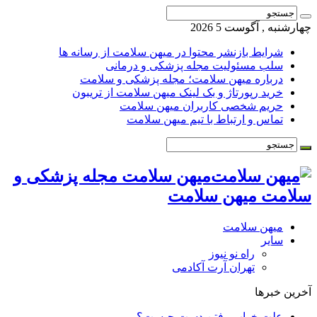
چهارشنبه , آگوست 5 2026
شرایط بازنشر محتوا در میهن سلامت از رسانه ها
سلب مسئولیت مجله پزشکی و درمانی
درباره میهن سلامت؛ مجله پزشکی و سلامت
خرید رپورتاژ و بک لینک میهن سلامت از تریبون
حریم شخصی کاربران میهن سلامت
تماس و ارتباط با تیم میهن سلامت
میهن سلامت مجله پزشکی و
سلامت میهن سلامت
میهن سلامت
سایر
راه نو نیوز
تهران آرت آکادمی
آخرین خبرها
علت خواب رفتن دست چیست؟