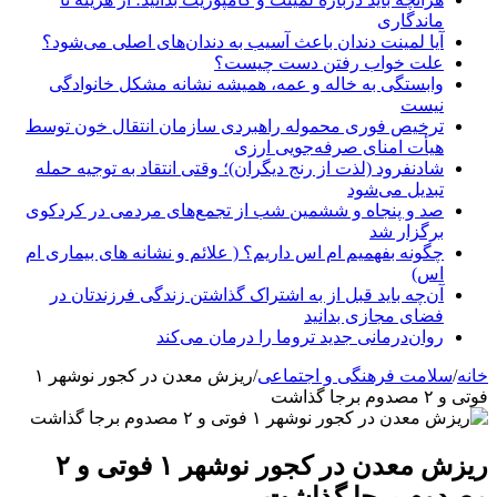
ماندگاری
آیا لمینت دندان باعث آسیب به دندان‌های اصلی می‌شود؟
علت خواب رفتن دست چیست؟
وابستگی به خاله و عمه، همیشه نشانه مشکل خانوادگی
نیست
ترخیص فوری محموله راهبردی سازمان انتقال خون توسط
هیأت امنای صرفه‌جویی ارزی
شادنفرود (لذت از رنج دیگران)؛ وقتی انتقاد به توجیه حمله
تبدیل می‌شود
صد و پنجاه‌ و ششمین شب از تجمع‌های مردمی در کردکوی
برگزار شد
چگونه بفهمیم ام اس داریم؟ ( علائم و نشانه های بیماری ام
اس)
آن‌چه باید قبل از به اشتراک گذاشتن زندگی فرزندتان در
فضای مجازی بدانید
روان‌درمانی جدید تروما را درمان می‌کند
خانه
/
سلامت فرهنگی و اجتماعی
/
ریزش معدن در کجور نوشهر ۱
فوتی و ۲ مصدوم برجا گذاشت
ریزش معدن در کجور نوشهر ۱ فوتی و ۲
مصدوم برجا گذاشت