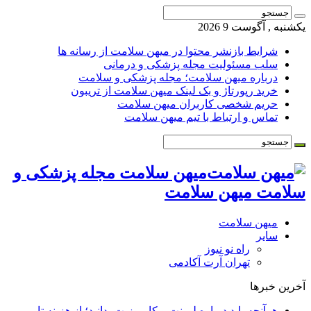
یکشنبه , آگوست 9 2026
شرایط بازنشر محتوا در میهن سلامت از رسانه ها
سلب مسئولیت مجله پزشکی و درمانی
درباره میهن سلامت؛ مجله پزشکی و سلامت
خرید رپورتاژ و بک لینک میهن سلامت از تریبون
حریم شخصی کاربران میهن سلامت
تماس و ارتباط با تیم میهن سلامت
میهن سلامت مجله پزشکی و
سلامت میهن سلامت
میهن سلامت
سایر
راه نو نیوز
تهران آرت آکادمی
آخرین خبرها
هرآنچه باید درباره لمینت و کامپوزیت بدانید؛ از هزینه تا