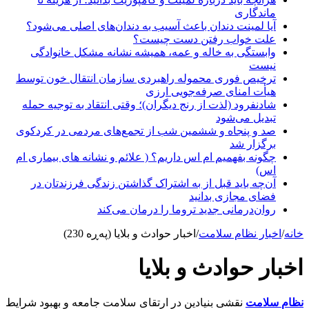
ماندگاری
آیا لمینت دندان باعث آسیب به دندان‌های اصلی می‌شود؟
علت خواب رفتن دست چیست؟
وابستگی به خاله و عمه، همیشه نشانه مشکل خانوادگی
نیست
ترخیص فوری محموله راهبردی سازمان انتقال خون توسط
هیأت امنای صرفه‌جویی ارزی
شادنفرود (لذت از رنج دیگران)؛ وقتی انتقاد به توجیه حمله
تبدیل می‌شود
صد و پنجاه‌ و ششمین شب از تجمع‌های مردمی در کردکوی
برگزار شد
چگونه بفهمیم ام اس داریم؟ ( علائم و نشانه های بیماری ام
اس)
آن‌چه باید قبل از به اشتراک گذاشتن زندگی فرزندتان در
فضای مجازی بدانید
روان‌درمانی جدید تروما را درمان می‌کند
خانه
/
اخبار نظام سلامت
/
اخبار حوادث و بلایا (پەڕە 230)
اخبار حوادث و بلایا
نظام سلامت
نقشی بنیادین در ارتقای سلامت جامعه و بهبود شرایط