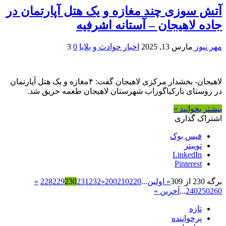
آتش سوزی چند مغازه و یک هتل آپارتمان در
جاده لاهیجان – آستانه اشرفیه
مهر نیوز
مارس 13, 2025
اخبار حوادث و بلایا
0
3
لاهیجان- بخشدار مرکزی لاهیجان گفت: ۴مغازه و یک هتل آپارتمان
در روستای بازکیاگوراب شهرستان لاهیجان طعمه حریق شد.
بیشتر بخوانید »
اشتراک گذاری
فیس بوک
توییتر
LinkedIn
Pinterest
برگه 230 از 309
« اولین
...
220
210
200
«
232
231
230
229
228
»
260
250
240
...
آخرین »
تازه
پرخواننده