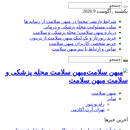
یکشنبه , آگوست 9 2026
شرایط بازنشر محتوا در میهن سلامت از رسانه ها
سلب مسئولیت مجله پزشکی و درمانی
درباره میهن سلامت؛ مجله پزشکی و سلامت
خرید رپورتاژ و بک لینک میهن سلامت از تریبون
حریم شخصی کاربران میهن سلامت
تماس و ارتباط با تیم میهن سلامت
میهن سلامت مجله پزشکی و
سلامت میهن سلامت
میهن سلامت
سایر
راه نو نیوز
تهران آرت آکادمی
آخرین خبرها
هرآنچه باید درباره لمینت و کامپوزیت بدانید؛ از هزینه تا