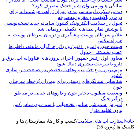
سالگی هنوز می‌توان شیر خشک مصرف کرد؟
دندانپزشکی با بیمه سرمد در تهران؛ راهی هوشمندانه برای
درمان باکیفیت و مقرون‌به‌صرفه
تحول در سلامت الکترونیک کشور؛ سامانه جدید نسخه‌نویسی
با پوشش تمام بیمه‌های تکمیلی رونمایی شد
علایم سرطان پوست،پیشگیری و درمان سرطان پوست به
همراه عکس
قیمت خودرو امروز 31تیر/ وارداتی‌ها گران ماندند، داخلی‌ها
عقب نشستند+ جدول
معاون اول رئیس‌جمهور: اجرای پروژه‌های فناورانه آب، برق و
دارو با سرعت بیشتری دنبال شود
مهم ترین مانع جذب نیروهای متخصص در صنعت داروسازی
کشور
شناسایی نشانگرهای زیستی برای بیماران پُرخطر سرطان
خون
وضعیت مطلوب ذخایر خون و داروهای حیاتی در مناطق
درگیر جنگ
آموزش سمپاشی ساس تختخوابی با سم قوی ساس‌کش
بدون تخلیه منزل
خانه
/
استارت آپ های سلامت
/
کسب و کار ها، بیمارستان ها و
کلینیک ها (پەڕە 35)