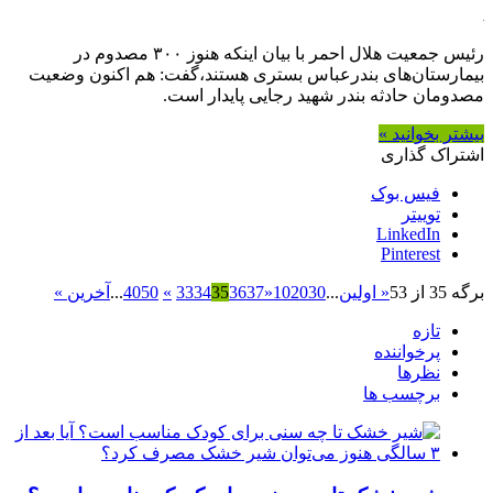
رئیس جمعیت هلال احمر با بیان اینکه هنوز ۳۰۰ مصدوم در
بیمارستان‌های بندرعباس بستری هستند،گفت: هم اکنون وضعیت
مصدومان حادثه بندر شهید رجایی پایدار است.
بیشتر بخوانید »
اشتراک گذاری
فیس بوک
توییتر
LinkedIn
Pinterest
برگه 35 از 53
« اولین
...
30
20
10
«
37
36
35
34
33
»
50
40
...
آخرین »
تازه
پرخواننده
نظرها
برچسب ها