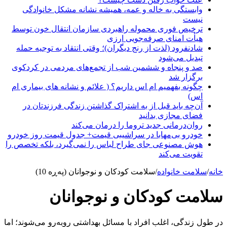
وابستگی به خاله و عمه، همیشه نشانه مشکل خانوادگی
نیست
ترخیص فوری محموله راهبردی سازمان انتقال خون توسط
هیأت امنای صرفه‌جویی ارزی
شادنفرود (لذت از رنج دیگران)؛ وقتی انتقاد به توجیه حمله
تبدیل می‌شود
صد و پنجاه‌ و ششمین شب از تجمع‌های مردمی در کردکوی
برگزار شد
چگونه بفهمیم ام اس داریم؟ ( علائم و نشانه های بیماری ام
اس)
آن‌چه باید قبل از به اشتراک گذاشتن زندگی فرزندتان در
فضای مجازی بدانید
روان‌درمانی جدید تروما را درمان می‌کند
خودرو بی‌مهابا در سراشیبی قیمت+ جدول قیمت روز خودرو
هوش مصنوعی جای طراح لباس را نمی‌گیرد، بلکه تخصص را
تقویت می‌کند
خانه
/
سلامت خانواده
/
سلامت کودکان و نوجوانان (پەڕە 10)
سلامت کودکان و نوجوانان
در طول زندگی، اغلب افراد با مسائل بهداشتی روبه‌رو می‌شوند؛ اما