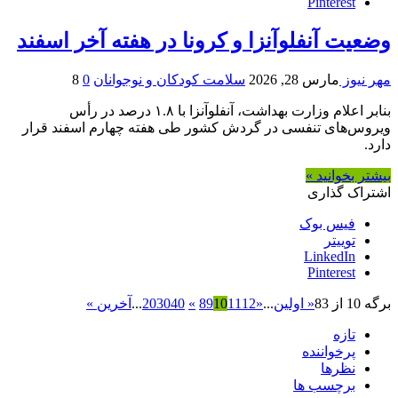
Pinterest
وضعیت آنفلوآنزا و کرونا در هفته آخر اسفند
مهر نیوز
مارس 28, 2026
سلامت کودکان و نوجوانان
0
8
بنابر اعلام وزارت بهداشت، آنفلوآنزا با ۱.۸ درصد در رأس
ویروس‌های تنفسی در گردش کشور طی هفته چهارم اسفند قرار
دارد.
بیشتر بخوانید »
اشتراک گذاری
فیس بوک
توییتر
LinkedIn
Pinterest
برگه 10 از 83
« اولین
...
«
12
11
10
9
8
»
40
30
20
...
آخرین »
تازه
پرخواننده
نظرها
برچسب ها