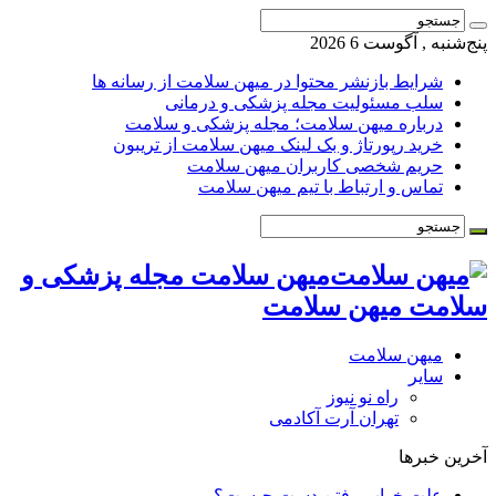
پنج‌شنبه , آگوست 6 2026
شرایط بازنشر محتوا در میهن سلامت از رسانه ها
سلب مسئولیت مجله پزشکی و درمانی
درباره میهن سلامت؛ مجله پزشکی و سلامت
خرید رپورتاژ و بک لینک میهن سلامت از تریبون
حریم شخصی کاربران میهن سلامت
تماس و ارتباط با تیم میهن سلامت
میهن سلامت مجله پزشکی و
سلامت میهن سلامت
میهن سلامت
سایر
راه نو نیوز
تهران آرت آکادمی
آخرین خبرها
علت خواب رفتن دست چیست؟